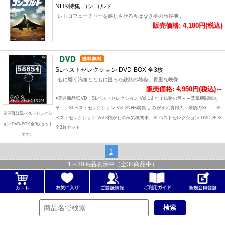
NHK特集 コンコルド
レトロフューチャーを感じさせる今はなき夢の旅客機..
販売価格: 4,180円(税込)
SLベストセレクション DVD-BOX 全3枚
心に響く汽笛とともに甦った鉄路の雄姿。貴重な映像..
販売価格: 4,950円(税込)～
●関連商品/DVD SLベストセレクション Vol.1走れ！鉄路の巨人～蒸気機関車あ
そ...、SLベストセレクション Vol.2NHK特集 よみがえれ貴婦人～最後のSL...、SL
※写真はSLベストセレクシ
ベストセレクション Vol.3懐かしの蒸気機関車、SLベストセレクション DVD-BOX
ョン DVD-BOX 全3枚セット
全3枚セット
です。
1
1
～
30
商品表示中（全
30
商品中）