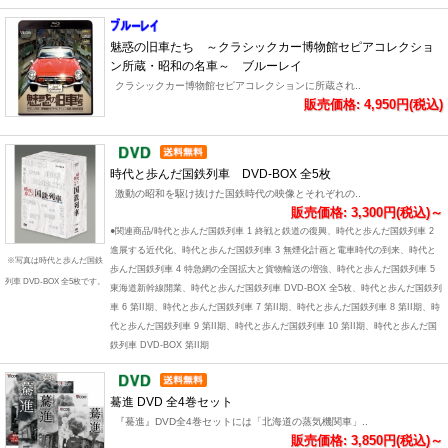
魅惑の旧車たち ～クラシックカー博物館セピアコレクショ
ン所蔵・昭和の名車～ ブルーレイ
クラシックカー博物館セピアコレクションに所蔵され..
販売価格: 4,950円(税込)
時代と歩んだ国鉄列車 DVD-BOX 全5枚
激動の昭和を駆け抜けた国鉄時代の映像とそれぞれの..
販売価格: 3,300円(税込)～
●関連商品/時代と歩んだ国鉄列車 1 終戦と鉄道の復興、時代と歩んだ国鉄列車 2
進展する近代化、時代と歩んだ国鉄列車 3 無煙化計画と電車時代の到来、時代と
※写真は時代と歩んだ国鉄
歩んだ国鉄列車 4 特急網の全国拡大と貨物輸送の増強、時代と歩んだ国鉄列車 5
列車 DVD-BOX 全5枚です。
東海道新幹線開業、時代と歩んだ国鉄列車 DVD-BOX 全5枚、時代と歩んだ国鉄列
車 6 第II期、時代と歩んだ国鉄列車 7 第II期、時代と歩んだ国鉄列車 8 第II期、時
代と歩んだ国鉄列車 9 第II期、時代と歩んだ国鉄列車 10 第II期、時代と歩んだ国
鉄列車 DVD-BOX 第II期
驀進 DVD 全4巻セット
『驀進』DVD全4巻セットには「北海道の蒸気機関車」..
販売価格: 3,850円(税込)～