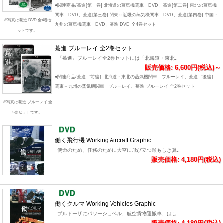
●関連商品/驀進[第一巻] 北海道の蒸気機関車 DVD、驀進[第二巻] 東北の蒸気機
関車 DVD、驀進[第三巻] 関東～近畿の蒸気機関車 DVD、驀進[第四巻] 中国・
※写真は驀進 DVD 全4巻セ
九州の蒸気機関車 DVD、驀進 DVD 全4巻セット
ットです。
驀進 ブルーレイ 全2巻セット
『驀進』ブルーレイ全2巻セットには「北海道・東北..
販売価格: 6,600円(税込)～
●関連商品/驀進［前編］北海道・東北の蒸気機関車 ブルーレイ、驀進［後編］
関東～九州の蒸気機関車 ブルーレイ、驀進 ブルーレイ 全2巻セット
※写真は驀進 ブルーレイ 全
2巻セットです。
働く飛行機 Working Aircraft Graphic
使命のため、任務のために大空に飛び立つ頼もしき翼..
販売価格: 4,180円(税込)
働くクルマ Working Vehicles Graphic
ブルドーザにパワーショベル、航空貨物運搬車、はし..
販売価格: 4,180円(税込)