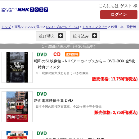
こんにちは ゲスト 様
トップ
> 商品ジャンルで選ぶ >
DVD・ブルーレイ・CD
>
ドキュメンタリー
> 鉄道・車・飛行機
並び替え
絞り込み
1
～
30
商品表示中（全
30
商品中）
昭和のSL映像館～NHKアーカイブスから～ DVD-BOX 全5枚
＋特典ディスク
ＳＬ映像の集大成とも言うべき映像集！
販売価格: 13,750円(税込)
路面電車映像全集 DVD
日本全国の現役路面電車、全20ヶ所を完全収録!
販売価格: 2,750円(税込)