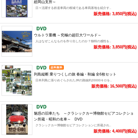
総岡山支所～
日々活躍する鉄道車両の根城である車両基地を紹介す..
販売価格: 3,850円(税込)
ウルトラ重機 ～究極の超巨大ワールド～
人はなぜこんなものを作り出したのか？独特の感性を..
販売価格: 3,850円(税込)
列島縦断 乗りつくしの旅 春編・秋編 全6枚セット
日本列島に張りめぐらされたJRの路線約20000キロを..
販売価格: 16,500円(税込)
魅惑の旧車たち ～クラシックカー博物館セピアコレクショ
ン所蔵・昭和の名車～ DVD
クラシックカー博物館セピアコレクションに所蔵され..
販売価格: 4,400円(税込)