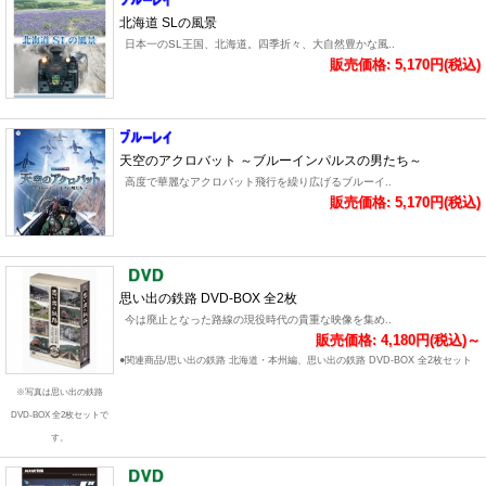
北海道 SLの風景
日本一のSL王国、北海道。四季折々、大自然豊かな風..
販売価格: 5,170円(税込)
天空のアクロバット ～ブルーインパルスの男たち～
高度で華麗なアクロバット飛行を繰り広げるブルーイ..
販売価格: 5,170円(税込)
思い出の鉄路 DVD-BOX 全2枚
今は廃止となった路線の現役時代の貴重な映像を集め..
販売価格: 4,180円(税込)～
●関連商品/思い出の鉄路 北海道・本州編、思い出の鉄路 DVD-BOX 全2枚セット
※写真は思い出の鉄路
DVD-BOX 全2枚セットで
す。