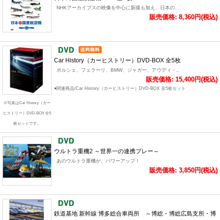
NHKアーカイブスの映像を中心に新撮も加え、日本の..
販売価格: 8,360円(税込)
Car History（カーヒストリー）DVD-BOX 全5枚
ポルシェ、フェラーリ、BMW、ジャガー、アウディ・..
販売価格: 15,400円(税込)
●関連商品/Car History（カーヒストリー）DVD-BOX 全5枚セット
※写真はCar History（カー
ヒストリー）DVD-BOX 全5
枚セットです。
ウルトラ重機2 ～世界一の連携プレー～
あのウルトラ重機が、パワーアップ！
販売価格: 3,850円(税込)
鉄道基地 新幹線 博多総合車両所 ～博総・博総広島支所・博