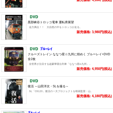
黒部峡谷トロッコ電車 運転席展望
迫力満点！！ 大自然の中をトロッコが走る。
販売価格: 3,980円(税込)
クルーズトレイン ななつ星☆九州に煌めく ブルーレイ+DVD
全2枚
全世界が注目する超豪華寝台列車「ななつ星in九州」..
販売価格: 4,950円(税込)
復活 ～山田洋次・SLを撮る～
SL「C6120」復活の一大プロジェクトを映画監督・山..
販売価格: 4,180円(税込)