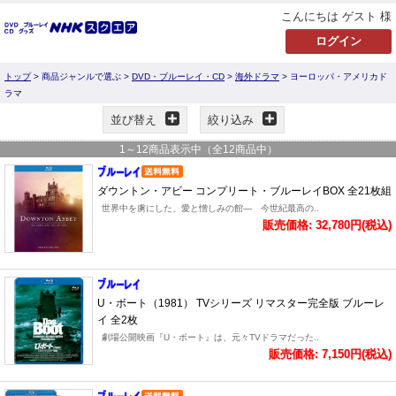
こんにちは ゲスト 様
トップ
> 商品ジャンルで選ぶ >
DVD・ブルーレイ・CD
>
海外ドラマ
> ヨーロッパ・アメリカド
ラマ
並び替え
絞り込み
1
～
12
商品表示中（全
12
商品中）
ダウントン・アビー コンプリート・ブルーレイBOX 全21枚組
世界中を虜にした、愛と憎しみの館― 今世紀最高の..
販売価格: 32,780円(税込)
U・ボート（1981） TVシリーズ リマスター完全版 ブルーレ
イ 全2枚
劇場公開映画『U・ボート』は、元々TVドラマだった..
販売価格: 7,150円(税込)