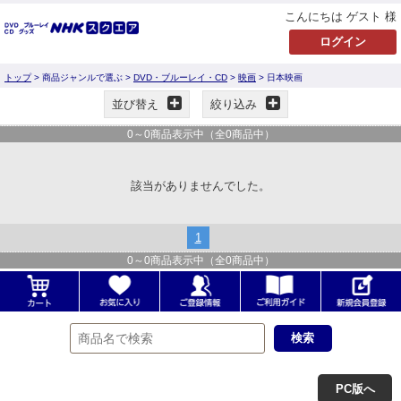
こんにちは ゲスト 様
トップ
> 商品ジャンルで選ぶ >
DVD・ブルーレイ・CD
>
映画
> 日本映画
並び替え
絞り込み
0
～
0
商品表示中（全
0
商品中）
該当がありませんでした。
1
0
～
0
商品表示中（全
0
商品中）
PC版へ