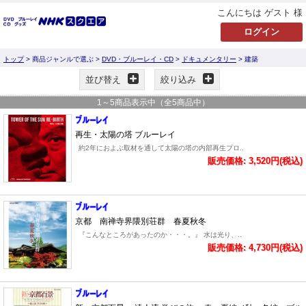
こんにちは ゲスト 様
トップ
> 商品ジャンルで選ぶ >
DVD・ブルーレイ・CD
>
ドキュメンタリー
> 建築
並び替え
絞り込み
1
～
5
商品表示中（全
5
商品中）
再生・太陽の塔 ブルーレイ
約2年におよぶ取材を通して太陽の塔の内部再生プロ..
販売価格: 3,520円(税込)
京都 南禅寺界隈別荘群 春夏秋冬
『こんなところがあったのか・・・。』 水は光り、..
販売価格: 4,730円(税込)