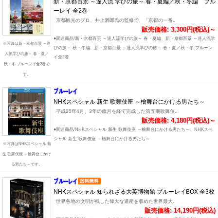
新・京都百景 ～達人流 学びの旅～ 春・夏編／秋・冬編 ブル
ーレイ 全2巻
京都観光のプロ、井上満郎氏の監修で、「京都の一番..
販売価格: 3,300円(税込)～
●関連商品/新・京都百景 ～達人流学びの旅～ 春・夏編、新・京都百景 ～達人流学
※写真は新・京都百景 ～達
びの旅～ 秋・冬編、新・京都百景 ～達人流学びの旅～ 春・夏／秋・冬 ブルーレ
人流学びの旅～ 春・夏／
イ全2巻
秋・冬 ブルーレイ全2巻で
す。
NHKスペシャル 新生 歌舞伎座 ～檜舞台にかける男たち～
平成25年4月、3年の歳月を経て完成した第五期歌舞伎..
販売価格: 4,180円(税込)～
●関連商品/NHKスペシャル 新生 歌舞伎座 ～檜舞台にかける男たち～、NHKスペ
シャル 新生 歌舞伎座 ～檜舞台にかける男たち～
※写真はNHKスペシャル 新
生 歌舞伎座 ～檜舞台にかけ
る男たち～です。
NHKスペシャル 知られざる大英博物館 ブルーレイBOX 全3枚
世界各地の文明が残した偉大な遺産を収めた世界最大..
販売価格: 14,190円(税込)