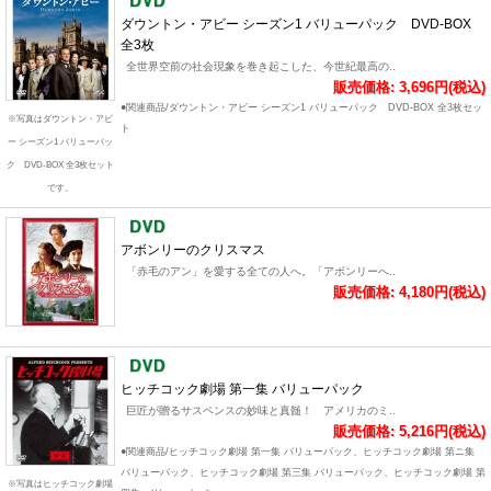
ダウントン・アビー シーズン1 バリューパック DVD-BOX
全3枚
全世界空前の社会現象を巻き起こした、今世紀最高の..
販売価格: 3,696円(税込)
●関連商品/ダウントン・アビー シーズン1 バリューパック DVD-BOX 全3枚セッ
※写真はダウントン・アビ
ト
ー シーズン1 バリューパッ
ク DVD-BOX 全3枚セット
です。
アボンリーのクリスマス
「赤毛のアン」を愛する全ての人へ。「アボンリーへ..
販売価格: 4,180円(税込)
ヒッチコック劇場 第一集 バリューパック
巨匠が贈るサスペンスの妙味と真髄！ アメリカのミ..
販売価格: 5,216円(税込)
●関連商品/ヒッチコック劇場 第一集 バリューパック、ヒッチコック劇場 第ニ集
バリューパック、ヒッチコック劇場 第三集 バリューパック、ヒッチコック劇場 第
※写真はヒッチコック劇場