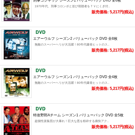
刑事コジャック シーズン1 バリューパック DVD 全6枚
1970年代、刑事コロンボと並び視聴者をＴＶにくぎ付..
販売価格: 5,217円(税込)
エアーウルフ シーズン2 バリューパック DVD 全8枚
無敵のスーパーヘリが大活躍！80年代爆発ヒットのス..
販売価格: 5,217円(税込)
エアーウルフ シーズン1 バリューパック DVD 全4枚
無敵のスーパーヘリが大活躍！80年代爆発ヒットのス..
販売価格: 5,217円(税込)
特攻野郎Aチーム シーズン1 バリューパック DVD 全5枚
超個性派集団が大暴れ！巨大な悪を粉砕する痛快アク..
販売価格: 5,217円(税込)