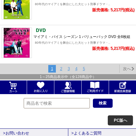
80年代のマイアミを舞台にした大ヒット刑事ドラマ・..
販売価格: 5,217円(税込)
マイアミ・バイス シーズン 1 バリューパック DVD 全8枚組
80年代のマイアミを舞台にした大ヒット刑事ドラマ・..
販売価格: 5,217円(税込)
1
2
3
4
5
次へ
1
～
25
商品表示中（全
128
商品中）
PC版へ
>お問い合わせ
>よくあるご質問