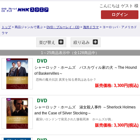
こんにちは ゲスト 様
トップ
> 商品ジャンルで選ぶ >
DVD・ブルーレイ・CD
>
海外ドラマ
> ヨーロッパ・アメリカド
ラマ
並び替え
絞り込み
1
～
25
商品表示中（全
128
商品中）
シャーロック・ホームズ バスカヴィル家の犬 ～The Hound
of Baskervilles～
恐怖の魔犬伝説 真実を知る勇気はあるか？
販売価格: 3,300円(税込)
シャーロック・ホームズ 淑女殺人事件 ～Sherlock Holmes
and the Case of Silver Stocking～
霧深いロンドンで発見された惨殺死体 ホームズが挑..
販売価格: 3,300円(税込)