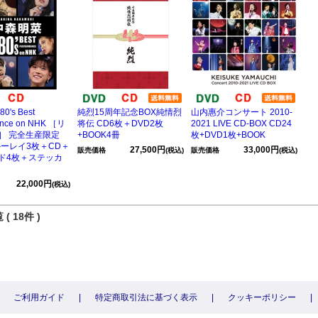
's Best
純烈15周年記念BOX純情烈
山内惠介コンサート 2010-
ance on NHK ［リ
将伝 CD6枚＋DVD2枚
2021 LIVE CD-BOX CD24
］ 完全生産限定
+BOOK4冊
枚+DVD1枚+BOOK
ルーレイ3枚＋CD＋
27,500円
33,000円
販売価格
(税込)
販売価格
(税込)
ド4枚＋ステッカ
22,000円
(税込)
( 18件 )
ご利用ガイド
|
特定商取引法に基づく表示
|
クッキーポリシー
|