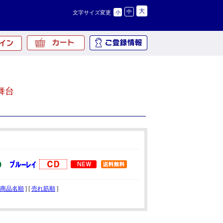
大
中
文字サイズ変更
小
舞台
商品名順
] [
売れ筋順
]