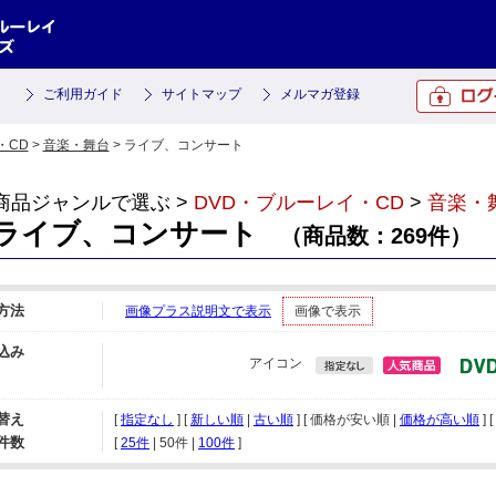
ご利用ガイド
サイトマップ
メルマガ登録
・CD
>
音楽・舞台
> ライブ、コンサート
商品ジャンルで選ぶ >
DVD・ブルーレイ・CD
>
音楽・
ライブ、コンサート
（商品数：269件）
方法
画像プラス説明文で表示
画像で表示
込み
アイコン
替え
[
指定なし
] [
新しい順
|
古い順
] [ 価格が安い順 |
価格が高い順
] [
件数
[ 
25件
 | 
50件
 | 
100件
 ]