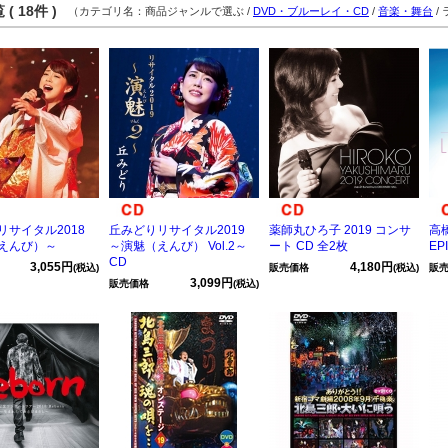
( 18件 )
（カテゴリ名：商品ジャンルで選ぶ /
DVD・ブルーレイ・CD
/
音楽・舞台
/
リサイタル2018
丘みどりリサイタル2019
薬師丸ひろ子 2019 コンサ
高橋
えんび）～
～演魅（えんび） Vol.2～
ート CD 全2枚
EP
CD
3,055円
4,180円
(税込)
販売価格
(税込)
販
3,099円
販売価格
(税込)