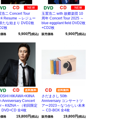
浩二 Concert Tour
玉置浩二 with 故郷楽団 10
24 Resume ～レジュー
周年 Concert Tour 2025 ～
 新たな始まり DVD2枚
blue eggplant field DVD2枚
D2枚
+CD2枚
9,900円
9,900円
売価格
(税込)
販売価格
(税込)
YOSHI HIKAWA+KIINA
さだまさし 50th
h Anniversary Concert
Anniversary コンサートツ
ur～KIIZNA～（初回限定
アー2023～なつかしい未来
DVD+CD 全4枚
～ CD-BOX 全4枚
19,800円
19,800円
売価格
(税込)
販売価格
(税込)