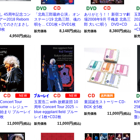
し 45周年記念コン
「北島三郎最終公演」 オン
ありがとう！！ 新宿コマ劇
玉置
2018 Reborn
ステージ19 北島三郎、魂の
場2008年9月 千穐楽 北島三
20
たてのさだまさし
唄を… CD1枚＋DVD1枚
郎 大いに唄う DVD+CD
ム
3枚
+C
8,148円
8,380円
販売価格
(税込)
販売価格
(税込)
4,950円
(税込)
販
ncert Tour
玉置浩二 with 故郷楽団 10
童謡誕生ストーリー CD-
KI
esume ～レジュー
周年 Concert Tour 2025 ～
BOX 全5枚
25t
な始まり ブルーレイ
blue eggplant field ブルー
To
11,000円
販売価格
(税込)
2枚
レイ1枚+CD2枚
盤）
11,000円
11,000円
(税込)
販売価格
(税込)
販