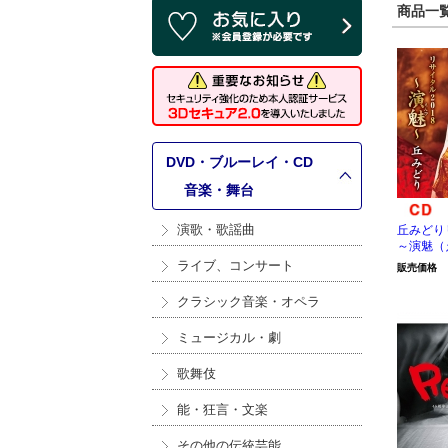
商品一覧 
DVD・ブルーレイ・CD
>
音楽・舞台
演歌・歌謡曲
丘みどり
～演魅（
ライブ、コンサート
販売価格
クラシック音楽・オペラ
ミュージカル・劇
歌舞伎
能・狂言・文楽
その他の伝統芸能