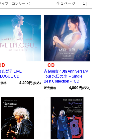
全 1 ページ ｜1｜
 ライブ、コンサート）
真梨子 LIVE
斉藤由貴 40th Anniversary
ILOGUE CD
Tour 水辺の扉 ～Single
Best Collection～ CD
4,400円
売価格
(税込)
4,800円
販売価格
(税込)