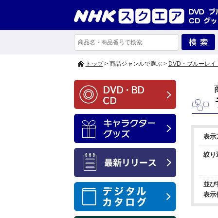
トップ
> 商品ジャンルで選ぶ >
DVD・ブルーレイ
表示
絞り
並び
表示