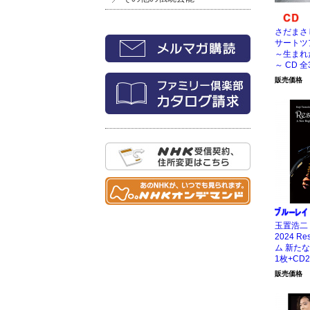
さだまさ
サートツアー
～生まれ
～ CD 全
販売価格
玉置浩二 Co
2024 R
ム 新た
1枚+CD
販売価格