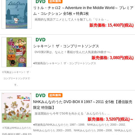
リトル・チャロ2 ～Adventure in the Middle World～ プレミア
ム・コレクション 全5枚＋特典1枚
画期的な英語アニメとして人々を魅了した「リトル・..
販売価格: 15,400円(税込)
シャキーン！ ザ・コンプリートソングス
DVD第2弾は、なんと！番組が生んだ人気楽曲28曲すべ..
販売価格: 3,080円(税込)
●関連商品/シャキーン！ ザ・コンプリートソングス
※写真はシャキーン！ ザ・
コンプリートソングスで
す。
NHKみんなのうた DVD-BOX II 1997～2011 全5枚【通信販売
限定 特別版】
放送開始から今年で50年を向かえる「みんなのうた」..
販売価格: 3,520円(税込)～
●関連商品/NHKみんなのうた 1997～1999、NHKみんなのうた 2000～2002、
※写真はNHKみんなのうた
NHKみんなのうた 2003～2005、NHKみんなのうた 2006～2008、NHKみんなの
DVD-BOX II 1997～2011 全5