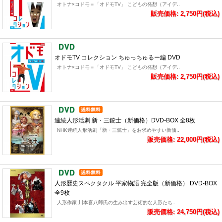
オトナ×コドモ＝「オドモTV」 こどもの発想（アイデ..
販売価格: 2,750円(税込)
オドモTV コレクション ちゅっちゅるー編 DVD
オトナ×コドモ＝「オドモTV」 こどもの発想（アイデ..
販売価格: 2,750円(税込)
連続人形活劇 新・三銃士（新価格）DVD-BOX 全8枚
NHK連続人形活劇「新・三銃士」をお求めやすい新価..
販売価格: 22,000円(税込)
人形歴史スペクタクル 平家物語 完全版（新価格） DVD-BOX
全9枚
人形作家 川本喜八郎氏の生み出す芸術的な人形たち..
販売価格: 24,750円(税込)