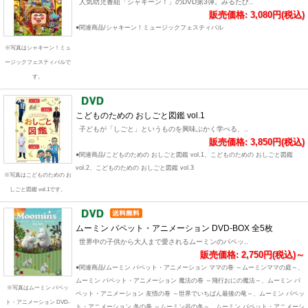
人気幼児番組「シャキーン！」のDVD第3弾。みるたび..
販売価格: 3,080円(税込)
●関連商品/シャキーン！ミュージックフェスティバル
※写真はシャキーン！ミュ
ージックフェスティバルで
す。
こどものための おしごと図鑑 vol.1
子どもが「しごと」というものを興味ぶかく学べる、..
販売価格: 3,850円(税込)
●関連商品/こどものための おしごと図鑑 vol.1、こどものための おしごと図鑑
vol.2、こどものための おしごと図鑑 vol.3
※写真はこどものための お
しごと図鑑 vol.1です。
ムーミン パペット・アニメーション DVD-BOX 全5枚
世界中の子供から大人まで愛されるムーミンのパペッ..
販売価格: 2,750円(税込)～
●関連商品/ムーミン パペット・アニメーション ママの巻 ～ムーミンママの庭～、
ムーミン パペット・アニメーション 魔法の巻 ～飛行おにの魔法～、ムーミン パ
※写真はムーミン パペッ
ペット・アニメーション 友情の巻 ～世界でいちばん最後の竜～、ムーミン パペッ
ト・アニメーション DVD-
ト・アニメーション 冬の巻 ～ムーミン谷の冬～、ムーミン パペット・アニメーシ