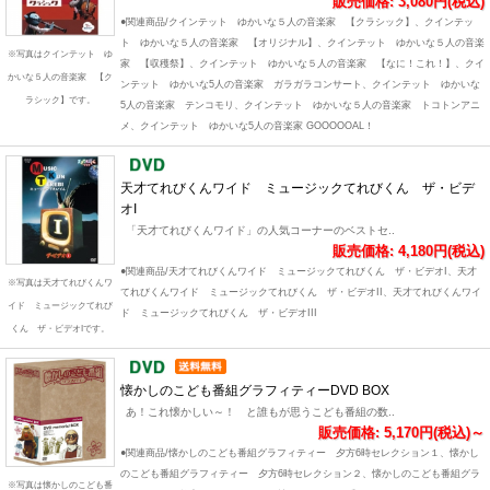
販売価格: 3,080円(税込)
●関連商品/クインテット ゆかいな５人の音楽家 【クラシック】、クインテッ
ト ゆかいな５人の音楽家 【オリジナル】、クインテット ゆかいな５人の音楽
※写真はクインテット ゆ
家 【収穫祭】、クインテット ゆかいな５人の音楽家 【なに！これ！】、クイ
かいな５人の音楽家 【ク
ンテット ゆかいな5人の音楽家 ガラガラコンサート、クインテット ゆかいな
ラシック】です。
5人の音楽家 テンコモリ、クインテット ゆかいな５人の音楽家 トコトンアニ
メ、クインテット ゆかいな5人の音楽家 GOOOOOAL！
天才てれびくんワイド ミュージックてれびくん ザ・ビデ
オI
「天才てれびくんワイド」の人気コーナーのベストセ..
販売価格: 4,180円(税込)
●関連商品/天才てれびくんワイド ミュージックてれびくん ザ・ビデオI、天才
※写真は天才てれびくんワ
てれびくんワイド ミュージックてれびくん ザ・ビデオII、天才てれびくんワイ
イド ミュージックてれび
ド ミュージックてれびくん ザ・ビデオIII
くん ザ・ビデオIです。
懐かしのこども番組グラフィティーDVD BOX
あ！これ懐かしい～！ と誰もが思うこども番組の数..
販売価格: 5,170円(税込)～
●関連商品/懐かしのこども番組グラフィティー 夕方6時セレクション１、懐かし
のこども番組グラフィティー 夕方6時セレクション２、懐かしのこども番組グラ
※写真は懐かしのこども番