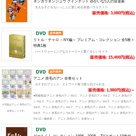
ネンガラネンジュウ クインテット ゆかいな5人の音楽家
大人も子どももいっしょに楽しめる音楽バラエティー..
販売価格: 3,080円(税込)
リトル・チャロ ～NY編～ プレミアム・コレクション 全5枚＋
特典1枚
ハートウォーミングなストーリーと愛くるしいキャラ..
販売価格: 15,400円(税込)
アニメ 赤毛のアン 全巻セット
カナダのプリンス・エドワード島で繰り広げられる、..
販売価格: 1,980円(税込)～
●関連商品/アニメ 赤毛のアン Vol.1、アニメ 赤毛のアン Vol.2、アニメ 赤毛のア
ン Vol.3、アニメ 赤毛のアン Vol.4、アニメ 赤毛のアン Vol.5、アニメ 赤毛のアン
※写真はアニメ 赤毛のアン
Vol.6、アニメ 赤毛のアン Vol.7、アニメ 赤毛のアン Vol.8、アニメ 赤毛のアン
全巻セットです。
Vol.9、アニメ 赤毛のアン Vol.10、アニメ 赤毛のアン Vol.11、アニメ 赤毛のアン
Vol.12＜最終巻＞、アニメ 赤毛のアン 全巻セット