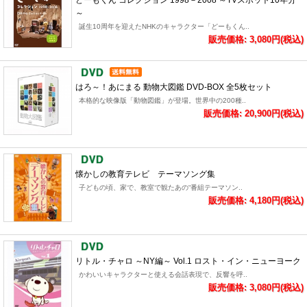
どーもくん コレクション 1998－2008 ～TVスポット10年分
～
誕生10周年を迎えたNHKのキャラクター「どーもくん..
販売価格: 3,080円(税込)
はろ～！あにまる 動物大図鑑 DVD-BOX 全5枚セット
本格的な映像版「動物図鑑」が登場。世界中の200種..
販売価格: 20,900円(税込)
懐かしの教育テレビ テーマソング集
子どもの頃、家で、教室で観たあの“番組テーマソン..
販売価格: 4,180円(税込)
リトル・チャロ ～NY編～ Vol.1 ロスト・イン・ニューヨーク
かわいいキャラクターと使える会話表現で、反響を呼..
販売価格: 3,080円(税込)