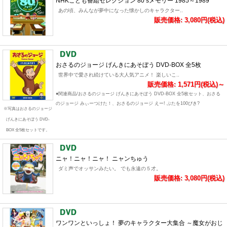
NHKこども番組セレクション 80’sメモリー 1985～1989
あの頃、みんなが夢中になった懐かしのキャラクター..
販売価格: 3,080円(税込)
おさるのジョージ げんきにあそぼう DVD-BOX 全5枚
世界中で愛され続けている大人気アニメ！ 楽しいこ..
販売価格: 1,571円(税込)～
●関連商品/おさるのジョージ げんきにあそぼう DVD-BOX 全5枚セット、おさる
のジョージ みぃーつけた！、おさるのジョージ えー! ぶたを100ぴき?
※写真はおさるのジョージ
げんきにあそぼう DVD-
BOX 全5枚セットです。
ニャ！ニャ！ニャ！ ニャンちゅう
ダミ声でオッサンみたい。 でも永遠の５才。
販売価格: 3,080円(税込)
ワンワンといっしょ！ 夢のキャラクター大集合 ～魔女がおじ