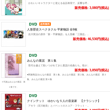
かわいいキャラクターと使える会話表現で、反響を呼..
販売価格: 3,080円(税込)
人形歴史スペクタクル 平家物語 全9枚
吉川英治の原作「新・平家物語」を人形劇「三国志」..
販売価格: 46,530円(税込)
みんなの童謡 第１集
世代を越えて歌いつがれてきた童謡の名曲たち。歌が..
販売価格: 3,850円(税込)
●関連商品/みんなの童謡 第１集、みんなの童謡 第２集、みんなの童謡 第３
集、みんなの童謡 第４集
※写真はみんなの童謡 第
１集です。
クインテット ゆかいな５人の音楽家 【クラシック】
アキラ（宮川彬良）とパペットのスコア・フラット・..