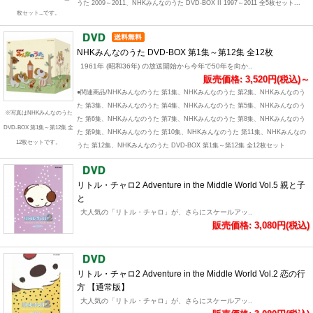
うた 2009～2011、NHKみんなのうた DVD-BOX II 1997～2011 全5枚セット...
枚セット...です。
NHKみんなのうた DVD-BOX 第1集～第12集 全12枚
1961年 (昭和36年) の放送開始から今年で50年を向か..
販売価格: 3,520円(税込)～
●関連商品/NHKみんなのうた 第1集、NHKみんなのうた 第2集、NHKみんなのう
た 第3集、NHKみんなのうた 第4集、NHKみんなのうた 第5集、NHKみんなのう
※写真はNHKみんなのうた
た 第6集、NHKみんなのうた 第7集、NHKみんなのうた 第8集、NHKみんなのう
DVD-BOX 第1集～第12集 全
た 第9集、NHKみんなのうた 第10集、NHKみんなのうた 第11集、NHKみんなの
12枚セットです。
うた 第12集、NHKみんなのうた DVD-BOX 第1集～第12集 全12枚セット
リトル・チャロ2 Adventure in the Middle World Vol.5 親と子
と
大人気の「リトル・チャロ」が、さらにスケールアッ..
販売価格: 3,080円(税込)
リトル・チャロ2 Adventure in the Middle World Vol.2 恋の行
方 【通常版】
大人気の「リトル・チャロ」が、さらにスケールアッ..