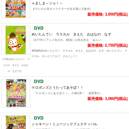
ゃましま～ジョ！～
Eテレの人気キャラクターが名古屋に大集合!
販売価格: 3,850円(税込)
めいたんてい ラスカル きえた おはなの なぞ
1977年にアニメ化され、根強い人気を誇る 「あらい..
販売価格: 2,750円(税込)
●関連商品/めいたんてい ラスカル きえた おはなの なぞ、めいたんてい ラ
スカル かいとうウルフ さんじょう！
※写真はめいたんてい ラ
スカル きえた おはな
の なぞです。
ケロポンズとうたってあそぼ！！
『ケロポンズとあそぼう！』 の第2弾！ 保育界の..
販売価格: 3,080円(税込)
シャキーン！ミュージックフェスティバル