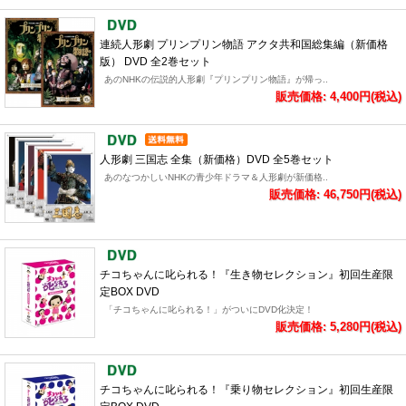
連続人形劇 プリンプリン物語 アクタ共和国総集編（新価格
版） DVD 全2巻セット
あのNHKの伝説的人形劇『プリンプリン物語』が帰っ..
販売価格: 4,400円(税込)
人形劇 三国志 全集（新価格）DVD 全5巻セット
あのなつかしいNHKの青少年ドラマ＆人形劇が新価格..
販売価格: 46,750円(税込)
チコちゃんに叱られる！『生き物セレクション』初回生産限
定BOX DVD
「チコちゃんに叱られる！」がついにDVD化決定！
販売価格: 5,280円(税込)
チコちゃんに叱られる！『乗り物セレクション』初回生産限