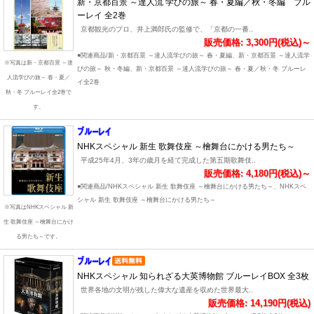
新・京都百景 ～達人流 学びの旅～ 春・夏編／秋・冬編 ブル
ーレイ 全2巻
京都観光のプロ、井上満郎氏の監修で、「京都の一番..
販売価格: 3,300円(税込)～
●関連商品/新・京都百景 ～達人流学びの旅～ 春・夏編、新・京都百景 ～達人流学
※写真は新・京都百景 ～達
びの旅～ 秋・冬編、新・京都百景 ～達人流学びの旅～ 春・夏／秋・冬 ブルーレ
人流学びの旅～ 春・夏／
イ全2巻
秋・冬 ブルーレイ全2巻で
す。
NHKスペシャル 新生 歌舞伎座 ～檜舞台にかける男たち～
平成25年4月、3年の歳月を経て完成した第五期歌舞伎..
販売価格: 4,180円(税込)～
●関連商品/NHKスペシャル 新生 歌舞伎座 ～檜舞台にかける男たち～、NHKスペ
シャル 新生 歌舞伎座 ～檜舞台にかける男たち～
※写真はNHKスペシャル 新
生 歌舞伎座 ～檜舞台にかけ
る男たち～です。
NHKスペシャル 知られざる大英博物館 ブルーレイBOX 全3枚
世界各地の文明が残した偉大な遺産を収めた世界最大..
販売価格: 14,190円(税込)