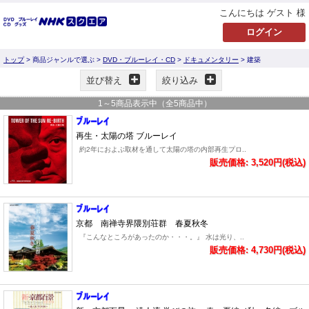
こんにちは ゲスト 様
トップ
> 商品ジャンルで選ぶ >
DVD・ブルーレイ・CD
>
ドキュメンタリー
> 建築
並び替え
絞り込み
1
～
5
商品表示中（全
5
商品中）
再生・太陽の塔 ブルーレイ
約2年におよぶ取材を通して太陽の塔の内部再生プロ..
販売価格: 3,520円(税込)
京都 南禅寺界隈別荘群 春夏秋冬
『こんなところがあったのか・・・。』 水は光り、..
販売価格: 4,730円(税込)