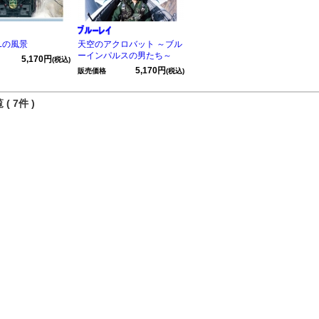
Lの風景
天空のアクロバット ～ブル
ーインパルスの男たち～
5,170円
(税込)
5,170円
販売価格
(税込)
( 7件 )