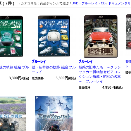
( 7件 )
（カテゴリ名：商品ジャンルで選ぶ /
DVD・ブルーレイ・CD
/
ドキュメンタリ
驀
ト
線の軌跡 後編 ブル
続・新幹線の軌跡 前編 ブル
魅惑の旧車たち ～クラシ
ーレイ
ックカー博物館セピアコレ
販
クション所蔵・昭和の名車
3,300円
3,300円
(税込)
販売価格
(税込)
～ ブルーレイ
4,950円
販売価格
(税込)