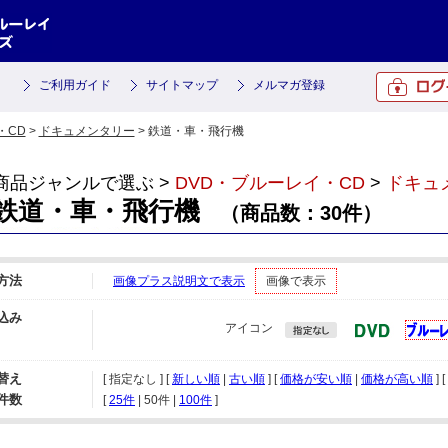
ご利用ガイド
サイトマップ
メルマガ登録
・CD
>
ドキュメンタリー
> 鉄道・車・飛行機
商品ジャンルで選ぶ >
DVD・ブルーレイ・CD
>
ドキュ
鉄道・車・飛行機
（商品数：30件）
方法
画像プラス説明文で表示
画像で表示
込み
アイコン
替え
[ 指定なし ] [
新しい順
|
古い順
] [
価格が安い順
|
価格が高い順
] [
件数
[ 
25件
 | 
50件
 | 
100件
 ]