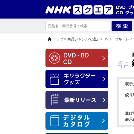
トップ
> 商品ジャンルで選ぶ >
DVD・ブルーレイ
表示
絞り
並び
表示