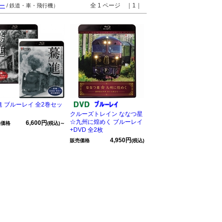
全 1 ページ ｜1｜
ー
/ 鉄道・車・飛行機）
進 ブルーレイ 全2巻セッ
クルーズトレイン ななつ星
☆九州に煌めく ブルーレイ
6,600円
売価格
(税込)～
+DVD 全2枚
4,950円
販売価格
(税込)