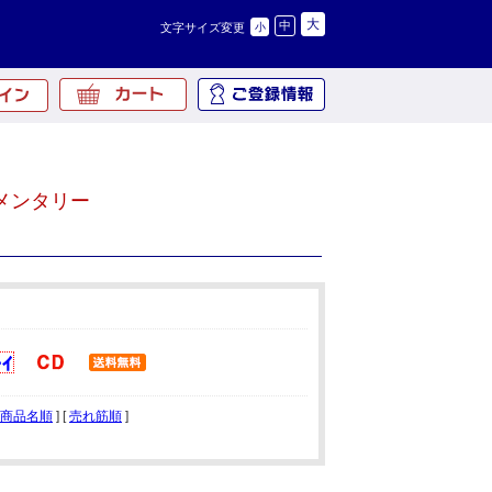
大
中
文字サイズ変更
小
メンタリー
商品名順
] [
売れ筋順
]