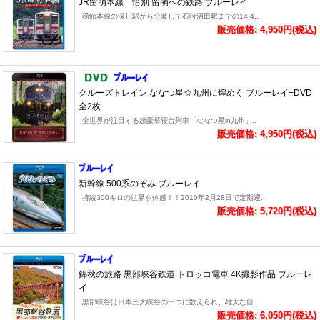
JR留萌本線 惜別 留萌への鉄路 ブルーレイ
函館本線の深川駅から分岐して石狩沼田駅までの14.4..
販売価格: 4,950円(税込)
クルーズトレイン ななつ星☆九州に煌めく ブルーレイ+DVD
全2枚
全世界が注目する超豪華寝台列車「ななつ星in九州」..
販売価格: 4,950円(税込)
新幹線 500系のぞみ ブルーレイ
持続300キロの世界を体感！！2010年2月28日で定期運..
販売価格: 5,720円(税込)
錦秋の旅路 黒部峡谷鉄道 トロッコ電車 4K撮影作品 ブルーレ
イ
黒部峡谷は日本三大峡谷の一つに数えられ、雄大な自..
販売価格: 6,050円(税込)