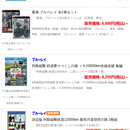
驀進 ブルーレイ 全2巻セット
『驀進』ブルーレイ全2巻セットには「北海道・東北..
販売価格: 6,600円(税込)～
●関連商品/驀進［前編］北海道・東北の蒸気機関車 ブルーレイ、驀進［後編］
関東～九州の蒸気機関車 ブルーレイ、驀進 ブルーレイ 全2巻セット
※写真は驀進 ブルーレイ 全
2巻セットです。
列島縦断 鉄道乗りつくしの旅 ＪＲ20000km全線走破 春編
「列島縦断 鉄道12000km」に続くシリーズ第2弾！春..
販売価格: 8,250円(税込)～
●関連商品/列島縦断 鉄道乗りつくしの旅 ＪＲ20000km全線走破 春編、列島縦断
鉄道乗りつくしの旅 ＪＲ20000km全線走破 秋編
※写真は列島縦断 鉄道乗り
つくしの旅 ＪＲ20000km全
線走破 春編です。
決定版 列島縦断鉄道12000km 最長片道切符の旅 2枚組
「関口知宏の鉄道の旅」シリーズの始まりを告げた「..