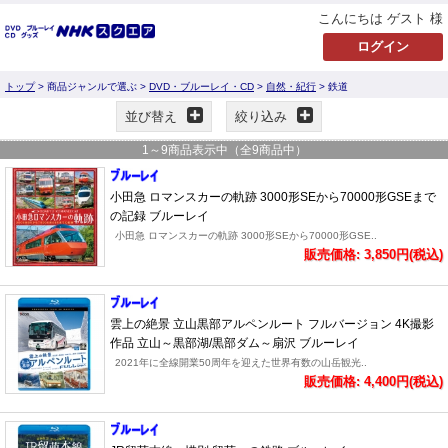
こんにちは ゲスト 様
トップ
> 商品ジャンルで選ぶ >
DVD・ブルーレイ・CD
>
自然・紀行
> 鉄道
並び替え
絞り込み
1
～
9
商品表示中（全
9
商品中）
小田急 ロマンスカーの軌跡 3000形SEから70000形GSEまで
の記録 ブルーレイ
小田急 ロマンスカーの軌跡 3000形SEから70000形GSE..
販売価格: 3,850円(税込)
雲上の絶景 立山黒部アルペンルート フルバージョン 4K撮影
作品 立山～黒部湖/黒部ダム～扇沢 ブルーレイ
2021年に全線開業50周年を迎えた世界有数の山岳観光..
販売価格: 4,400円(税込)