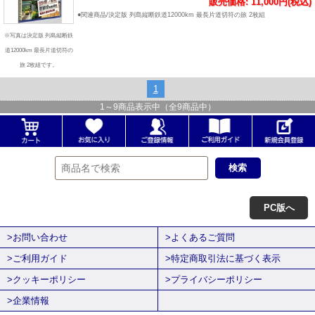
販売価格: 11,000円(税込)
●関連商品/決定版 列島縦断鉄道12000km 最長片道切符の旅 2枚組
※写真は決定版 列島縦断鉄
道12000km 最長片道切符の
旅 2枚組です。
1
1
～
9
商品表示中（全
9
商品中）
PC版へ
>お問い合わせ
>よくあるご質問
>ご利用ガイド
>特定商取引法に基づく表示
>クッキーポリシー
>プライバシーポリシー
>企業情報