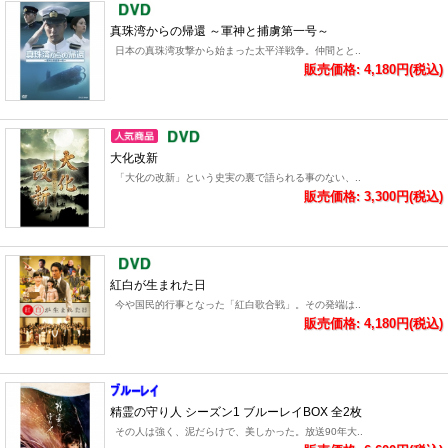
真珠湾からの帰還 ～軍神と捕虜第一号～
日本の真珠湾攻撃から始まった太平洋戦争。仲間とと..
販売価格: 4,180円(税込)
大化改新
「大化の改新」という史実の裏で語られる事のない、..
販売価格: 3,300円(税込)
紅白が生まれた日
今や国民的行事となった「紅白歌合戦」。その発端は..
販売価格: 4,180円(税込)
精霊の守り人 シーズン1 ブルーレイBOX 全2枚
その人は強く、泥だらけで、美しかった。放送90年大..