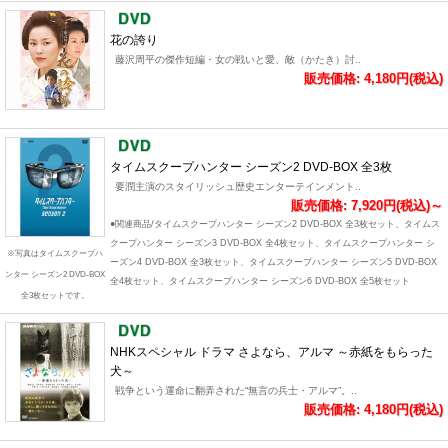
花の誇り
藤沢周平の傑作短編・女の戦いと愛、敵（かたき）討..
販売価格: 4,180円(税込)
タイムスクープハンター シーズン2 DVD-BOX 全3枚
要潤主演のスタイリッシュ歴史エンターテインメント..
販売価格: 7,920円(税込)～
●関連商品/タイムスクープハンター シーズン2 DVD-BOX 全3枚セット、タイムス
クープハンター シーズン3 DVD-BOX 全4枚セット、タイムスクープハンター シ
※写真はタイムスクープハ
ーズン4 DVD-BOX 全3枚セット、タイムスクープハンター シーズン5 DVD-BOX
ンター シーズン2 DVD-BOX
全4枚セット、タイムスクープハンター シーズン6 DVD-BOX 全5枚セット
全3枚セットです。
NHKスペシャル ドラマ さよなら、アルマ ～赤紙をもらった
犬～
戦争という運命に翻弄された“無言の兵士・アルマ”。..
販売価格: 4,180円(税込)