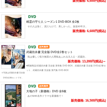
販売価格: 6,600円(税込)
精霊の守り人 シーズン1 DVD-BOX 全2枚
その人は強く、泥だらけで、美しかった。放送90年大..
販売価格: 6,600円(税込)
武蔵坊弁慶 完全版 DVD全2巻セット
気は優しく怪力無双の人間味あふれる主人公・武蔵坊..
販売価格: 13,200円(税込)～
●関連商品/武蔵坊弁慶 完全版 第壱集 DVD-BOX、武蔵坊弁慶 完全版 DVD全2巻セ
ット、武蔵坊弁慶 完全版 第弐集 DVD-BOX
※写真は武蔵坊弁慶 完全版
DVD全2巻セットです。
大地の子（新価格）DVD 全6枚
あのNHK名作ドラマを新価格で！
販売価格: 16,500円(税込)