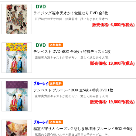
ライジング若冲 天才かく覚醒せり DVD 全2枚
江戸時代の天才絵師・伊藤若冲。謎に包まれた天才の..
販売価格: 6,600円(税込)
テンペスト DVD-BOX 全5枚＋特典ディスク1枚
豪華実力派キャストが勢ぞろい、激しく絡み合う人間..
販売価格: 19,800円(税込)
テンペスト ブルーレイBOX 全5枚＋特典DVD1枚
豪華実力派キャストが勢ぞろい、激しく絡み合う人間..
販売価格: 19,800円(税込)
精霊の守り人 シーズン2 悲しき破壊神 ブルーレイBOX 全5枚
孤高の女用心棒バルサと新ヨゴ国皇太子チャグム そ..