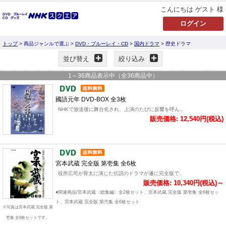
こんにちは ゲスト 様
トップ
> 商品ジャンルで選ぶ >
DVD・ブルーレイ・CD
>
国内ドラマ
> 歴史ドラマ
並び替え
絞り込み
1
～
36
商品表示中（全
36
商品中）
國語元年 DVD-BOX 全3枚
NHKで放送後に舞台化され、上演のたびに反響を呼ん..
販売価格: 12,540円(税込)
宮本武蔵 完全版 第壱集 全6枚
役所広司が骨太に演じた伝説のドラマが遂に完全版で..
販売価格: 10,340円(税込)～
●関連商品/宮本武蔵〈総集編〉全2枚セット、宮本武蔵 完全版 第壱集 全6枚セッ
ト、宮本武蔵 完全版 第弐集 全6枚セット
※写真は宮本武蔵 完全版 第
壱集 全6枚セットです。