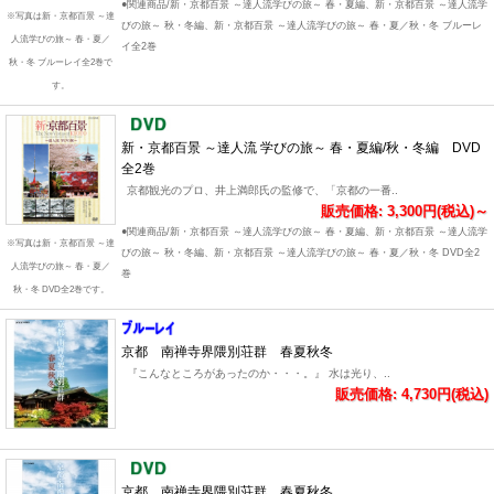
●関連商品/新・京都百景 ～達人流学びの旅～ 春・夏編、新・京都百景 ～達人流学
※写真は新・京都百景 ～達
びの旅～ 秋・冬編、新・京都百景 ～達人流学びの旅～ 春・夏／秋・冬 ブルーレ
人流学びの旅～ 春・夏／
イ全2巻
秋・冬 ブルーレイ全2巻で
す。
新・京都百景 ～達人流 学びの旅～ 春・夏編/秋・冬編 DVD
全2巻
京都観光のプロ、井上満郎氏の監修で、「京都の一番..
販売価格: 3,300円(税込)～
●関連商品/新・京都百景 ～達人流学びの旅～ 春・夏編、新・京都百景 ～達人流学
※写真は新・京都百景 ～達
びの旅～ 秋・冬編、新・京都百景 ～達人流学びの旅～ 春・夏／秋・冬 DVD全2
人流学びの旅～ 春・夏／
巻
秋・冬 DVD全2巻です。
京都 南禅寺界隈別荘群 春夏秋冬
『こんなところがあったのか・・・。』 水は光り、..
販売価格: 4,730円(税込)
京都 南禅寺界隈別荘群 春夏秋冬