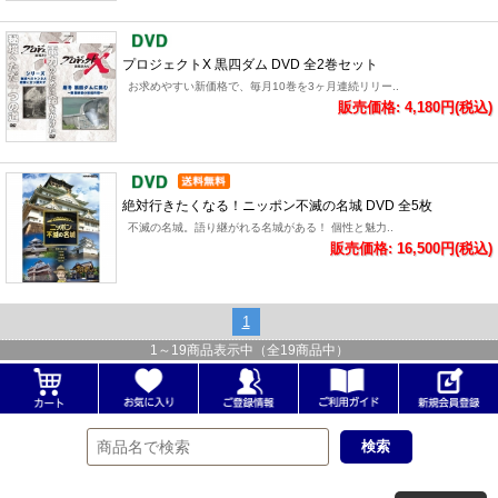
プロジェクトX 黒四ダム DVD 全2巻セット
お求めやすい新価格で、毎月10巻を3ヶ月連続リリー..
販売価格: 4,180円(税込)
絶対行きたくなる！ニッポン不滅の名城 DVD 全5枚
不滅の名城。語り継がれる名城がある！ 個性と魅力..
販売価格: 16,500円(税込)
1
1
～
19
商品表示中（全
19
商品中）