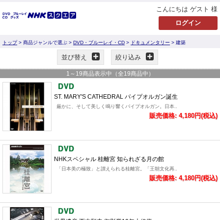
こんにちは ゲスト 様
トップ
> 商品ジャンルで選ぶ >
DVD・ブルーレイ・CD
>
ドキュメンタリー
> 建築
並び替え
絞り込み
1
～
19
商品表示中（全
19
商品中）
ST. MARY'S CATHEDRAL パイプオルガン誕生
厳かに、そして美しく鳴り響くパイプオルガン。日本..
販売価格: 4,180円(税込)
NHKスペシャル 桂離宮 知られざる月の館
「日本美の極致」と讃えられる桂離宮。「王朝文化再..
販売価格: 4,180円(税込)