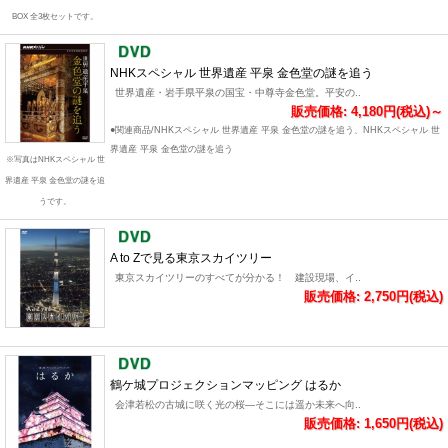
BOX 全3枚セットです。
NHKスペシャル 世界遺産 平泉 金色堂の謎を追う
世界遺産・岩手県平泉の国宝・中尊寺金色堂。平安の..
販売価格: 4,180円(税込)～
●関連商品/NHKスペシャル 世界遺産 平泉 金色堂の謎を追う、NHKスペシャル 世
界遺産 平泉 金色堂の謎を追う
※写真はNHKスペシャル 世
界遺産 平泉 金色堂の謎を追
うです。
A to Zで見る東京スカイツリー
東京スカイツリーのすべてが分かる！ 建設現場、イ..
販売価格: 2,750円(税込)
鶴ケ城プロジェクションマッピング はるか
会津若松の古城に咲く光の桜―そこには遥か未来へ向..
販売価格: 1,650円(税込)