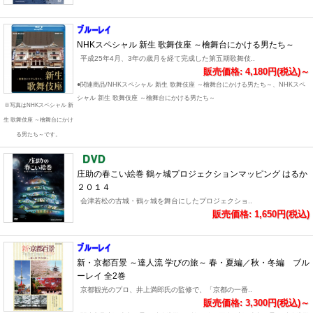
NHKスペシャル 新生 歌舞伎座 ～檜舞台にかける男たち～
平成25年4月、3年の歳月を経て完成した第五期歌舞伎..
販売価格: 4,180円(税込)～
●関連商品/NHKスペシャル 新生 歌舞伎座 ～檜舞台にかける男たち～、NHKスペ
シャル 新生 歌舞伎座 ～檜舞台にかける男たち～
※写真はNHKスペシャル 新
生 歌舞伎座 ～檜舞台にかけ
る男たち～です。
庄助の春こい絵巻 鶴ヶ城プロジェクションマッピング はるか
２０１４
会津若松の古城・鶴ヶ城を舞台にしたプロジェクショ..
販売価格: 1,650円(税込)
新・京都百景 ～達人流 学びの旅～ 春・夏編／秋・冬編 ブル
ーレイ 全2巻
京都観光のプロ、井上満郎氏の監修で、「京都の一番..
販売価格: 3,300円(税込)～