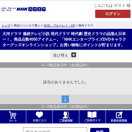
こんにちは ゲスト 様
トップ
> 商品ジャンルで選ぶ >
DVD・ブルーレイ・CD
> 国内ドラマ
大河ドラマ 連続テレビ小説 現代ドラマ 時代劇 歴史ドラマの品揃え日本
一！。商品点数4000アイテム～。「NHKエンタープライズDVDキャラク
ターグッズオンラインショップ」お買い物毎にポイントが貯まります。
並び替え
0
～
0
商品表示中（全
0
商品中）
該当がありませんでした。
1
0
～
0
商品表示中（全
0
商品中）