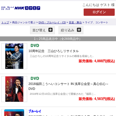
こんにちは ゲスト 様
トップ
> 商品ジャンルで選ぶ >
DVD・ブルーレイ・CD
>
音楽・舞台
> ライブ、コンサート
並び替え
絞り込み
1
～
25
商品表示中（全
269
商品中）
10周年記念 三山ひろしリサイタル
三山ひろしの10周年記念リサイタルの模様を収録した..
販売価格: 4,888円(税込)
2018福田こうへいコンサート IN 浅草公会堂～真心伝心～
DVD
2018年12月10日に浅草公会堂にて開催された『福田こ..
販売価格: 4,583円(税込)