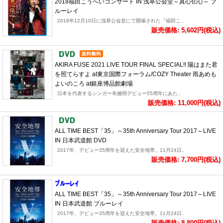
2018福田こうへいコンサート IN 浅草公会堂～真心伝心～ ブ
ルーレイ
2018年12月10日に浅草公会堂にて開催された『福田こ..
販売価格: 5,602円(税込)
AKIRA FUSE 2021 LIVE TOUR FINAL SPECIAL!! 陽はまた君
を照てらすよ at東京国際フォーラム/COZY Theater 雨あめも
よいのころ at銀座博品館劇場
日本を代表するシンガー布施明デビュー55周年にあた..
販売価格: 11,000円(税込)
ALL TIME BEST「35」～35th Anniversary Tour 2017～LIVE
IN 日本武道館 DVD
2017年、デビュー35周年を迎えた安全地帯。11月24日..
販売価格: 7,700円(税込)
ALL TIME BEST「35」～35th Anniversary Tour 2017～LIVE
IN 日本武道館 ブルーレイ
2017年、デビュー35周年を迎えた安全地帯。11月24日..
販売価格: 8,800円(税込)