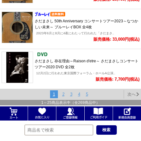
さだまさし 50th Anniversary コンサートツアー2023～なつか
しい未来～ ブルーレイBOX 全4枚
2023年6月と8月に4夜にわたって行われた「さだまさ..
販売価格: 33,000円(税込)
さだまさし 存在理由～Raison d'etre～ さだまさしコンサート
ツアー2020 DVD 全2枚
12月2日に行われた東京国際フォーラム・ホールA公演..
販売価格: 7,700円(税込)
1
2
3
4
5
次へ
1
～
25
商品表示中（全
269
商品中）