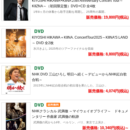
KIYOSHI HIKAWA+KIINA 25th Anniversary Concert Tour～
KIIZNA～（初回限定盤）DVD+CD 全4枚
1年8ヶ月の休養から歌手活動を再開し、25周年の幕開..
販売価格: 19,800円(税込)
KIYOSHI HIKAWA＋KIINA. ConcertTour2025～KIINA'S LAND
～ DVD 全2枚
氷川きよし 2025年のツアーファイナルを収録
販売価格: 8,800円(税込)
NHK DVD 三山ひろし 明日へ続く～デビューからNHK紅白歌
合戦～
2015年にNHK紅白歌合戦の初出場を果たした、三山ひ..
販売価格: 4,074円(税込)
NHKクラシカル 武満徹 ～マイウェイオブライフ～ ドキュメ
ンタリー 作曲家 武満徹の軌跡
武満徹の死から14年、ベルリン、パリ、東京で上演さ..
販売価格: 10,340円(税込)～