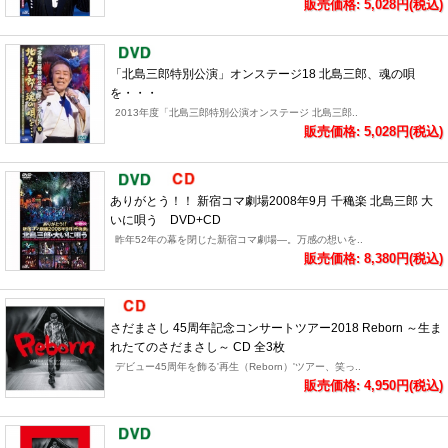
販売価格: 5,028円(税込)
「北島三郎特別公演」オンステージ18 北島三郎、魂の唄
を・・・
2013年度「北島三郎特別公演オンステージ 北島三郎..
販売価格: 5,028円(税込)
ありがとう！！ 新宿コマ劇場2008年9月 千穐楽 北島三郎 大
いに唄う DVD+CD
昨年52年の幕を閉じた新宿コマ劇場―。万感の想いを..
販売価格: 8,380円(税込)
さだまさし 45周年記念コンサートツアー2018 Reborn ～生ま
れたてのさだまさし～ CD 全3枚
デビュー45周年を飾る'再生（Reborn）'ツアー、笑っ..
販売価格: 4,950円(税込)