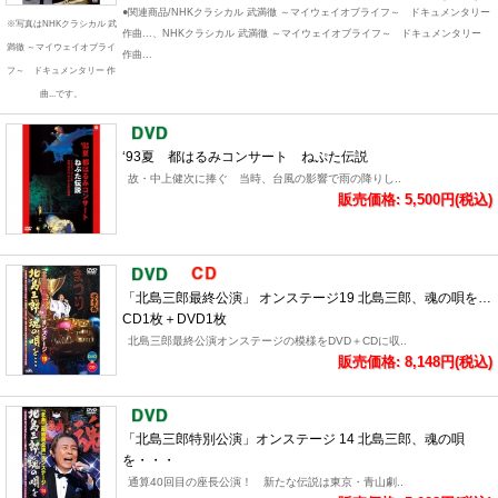
●関連商品/NHKクラシカル 武満徹 ～マイウェイオブライフ～ ドキュメンタリー
※写真はNHKクラシカル 武
作曲...、NHKクラシカル 武満徹 ～マイウェイオブライフ～ ドキュメンタリー
満徹 ～マイウェイオブライ
作曲...
フ～ ドキュメンタリー 作
曲...です。
‘93夏 都はるみコンサート ねぷた伝説
故・中上健次に捧ぐ 当時、台風の影響で雨の降りし..
販売価格: 5,500円(税込)
「北島三郎最終公演」 オンステージ19 北島三郎、魂の唄を…
CD1枚＋DVD1枚
北島三郎最終公演オンステージの模様をDVD＋CDに収..
販売価格: 8,148円(税込)
「北島三郎特別公演」オンステージ 14 北島三郎、魂の唄
を・・・
通算40回目の座長公演！ 新たな伝説は東京・青山劇..