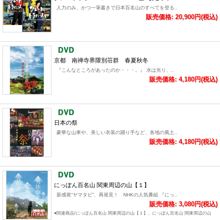
人力のみ、かつ一筆書きで日本百名山のすべてを登る..
販売価格: 20,900円(税込)
京都 南禅寺界隈別荘群 春夏秋冬
『こんなところがあったのか・・・。』 水は光り、..
販売価格: 4,180円(税込)
日本の祭
豪華な山車や、美しい衣装の踊り手など、各地の風土..
販売価格: 4,180円(税込)
にっぽん百名山 関東周辺の山【１】
新感覚“ヤマタビ”、再発見！ NHKの人気番組 『にっ..
販売価格: 3,080円(税込)
●関連商品/にっぽん百名山 関東周辺の山【１】、にっぽん百名山 関東周辺の山