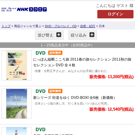
こんにちは ゲスト 様
トップ
> 商品ジャンルで選ぶ >
DVD・ブルーレイ・CD
>
自然・紀行
> 日本
並び替え
絞り込み
1
～
25
商品表示中（全
95
商品中）
にっぽん縦断こころ旅 2011春の旅セレクション 2011秋の旅
セレクション DVD 全４枚
俳優・火野正平さんが、みなさんのお手紙に書かれた..
販売価格: 13,200円(税込)
新シリーズ 街道をゆく DVD-BOXI 全6枚（新価格）
日本という国の来し方、行く末を思いつつ歩んだ司馬..
販売価格: 12,540円(税込)