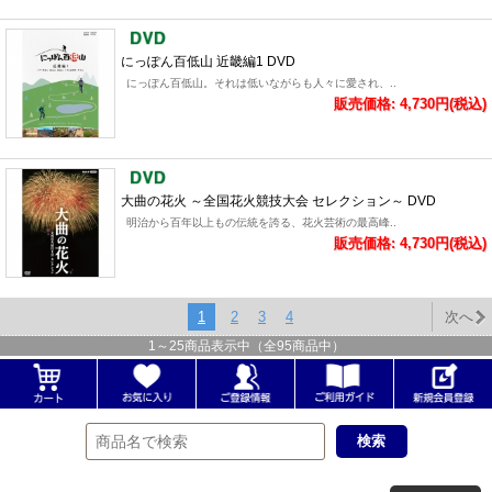
にっぽん百低山 近畿編1 DVD
にっぽん百低山。それは低いながらも人々に愛され、..
販売価格: 4,730円(税込)
大曲の花火 ～全国花火競技大会 セレクション～ DVD
明治から百年以上もの伝統を誇る、花火芸術の最高峰..
販売価格: 4,730円(税込)
1
2
3
4
次へ
1
～
25
商品表示中（全
95
商品中）