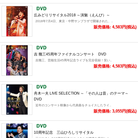
丘みどりリサイタル2018 ～演魅（えんび）～
2018年7月4日、東京・中野サンプラザで開催された、..
販売価格: 4,583円(税込)
吉 幾三45周年ファイナルコンサート DVD
吉幾三、芸能生活45周年記念ライブを完全収録！笑い..
販売価格: 4,583円(税込)
舟木一夫 LIVE SELECTION ～「その人は昔」のテーマ～
DVD
近年のコンサート映像から代表曲をチョイスしたライ..
販売価格: 3,055円(税込)
10周年記念 三山ひろしリサイタル