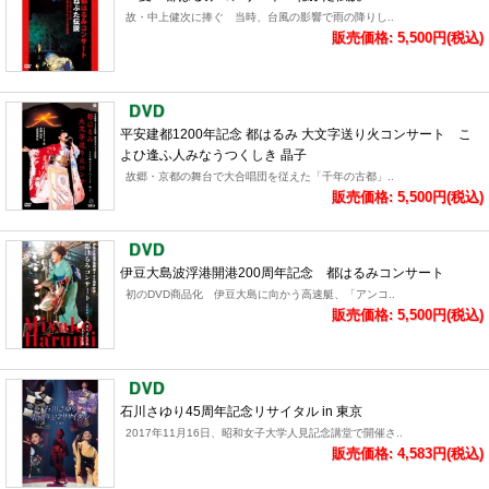
故・中上健次に捧ぐ 当時、台風の影響で雨の降りし..
販売価格: 5,500円(税込)
平安建都1200年記念 都はるみ 大文字送り火コンサート こ
よひ逢ふ人みなうつくしき 晶子
故郷・京都の舞台で大合唱団を従えた「千年の古都」..
販売価格: 5,500円(税込)
伊豆大島波浮港開港200周年記念 都はるみコンサート
初のDVD商品化 伊豆大島に向かう高速艇、「アンコ..
販売価格: 5,500円(税込)
石川さゆり45周年記念リサイタル in 東京
2017年11月16日、昭和女子大学人見記念講堂で開催さ..
販売価格: 4,583円(税込)