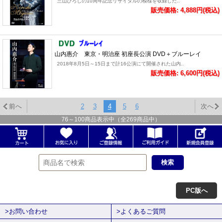
三山ひろしの10周年記念リサイタルの模様を収録した..
販売価格: 4,888円(税込)
山内惠介 東京・明治座 初座長公演 DVD＋ブルーレイ
2018年8月5日～15日まで計16公演にて開催された山内..
販売価格: 6,600円(税込)
前へ
2
3
4
5
6
次へ
76
～
100
商品表示中（全
269
商品中）
PC版へ
>お問い合わせ
>よくあるご質問