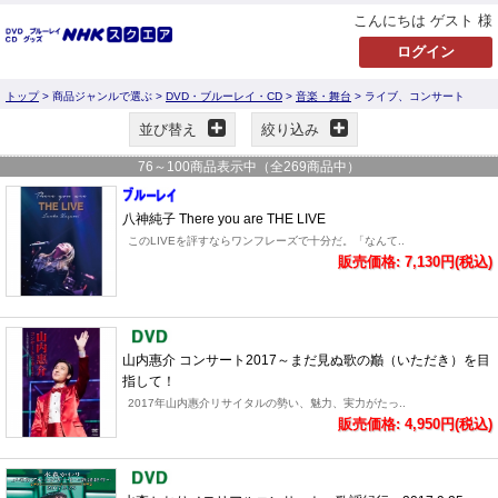
こんにちは ゲスト 様
トップ
> 商品ジャンルで選ぶ >
DVD・ブルーレイ・CD
>
音楽・舞台
> ライブ、コンサート
並び替え
絞り込み
76
～
100
商品表示中（全
269
商品中）
八神純子 There you are THE LIVE
このLIVEを評すならワンフレーズで十分だ。「なんて..
販売価格: 7,130円(税込)
山内惠介 コンサート2017～まだ見ぬ歌の巓（いただき）を目
指して！
2017年山内惠介リサイタルの勢い、魅力、実力がたっ..
販売価格: 4,950円(税込)