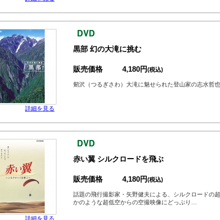
黒部 幻の大滝に挑む
販売価格
4,180円
(税込)
剱沢（つるぎさわ）大滝に魅せられた登山家の志水哲
詳細を見る
赤い翼 シルクロードを飛ぶ
販売価格
4,180円
(税込)
話題の飛行撮影家・矢野健夫による、シルクロードの
かのような超低空からの空撮映像にどっぷり…
詳細を見る