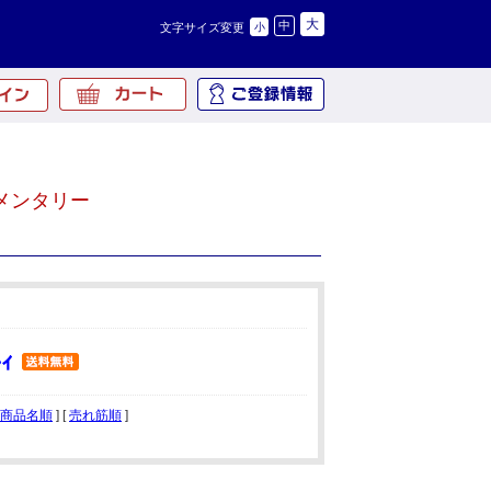
大
中
文字サイズ変更
小
メンタリー
商品名順
] [
売れ筋順
]