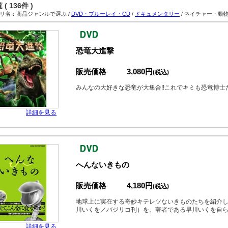
( 136件 )
名：商品ジャンルで選ぶ /
DVD・ブルーレイ・CD
/
ドキュメンタリー
/ ネイチャー・動
恐竜大進撃
販売価格
3,080円
(税込)
みんなの大好きな恐竜が大集合!!これでキミも恐竜博士だ
詳細を見る
へんないきもの
販売価格
4,180円
(税込)
地球上に実在する奇妙キテレツないきものたちを紹介
川いくを／バジリコ刊）を、著者である早川いくを自
詳細を見る