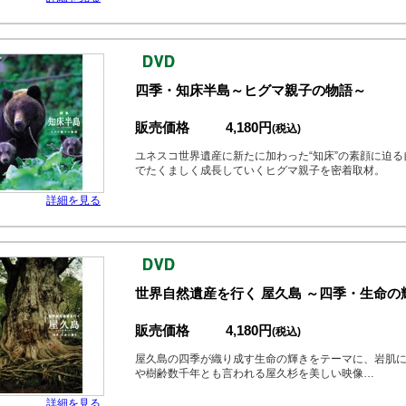
四季・知床半島～ヒグマ親子の物語～
販売価格
4,180円
(税込)
ユネスコ世界遺産に新たに加わった“知床”の素顔に迫
でたくましく成長していくヒグマ親子を密着取材。
詳細を見る
世界自然遺産を行く 屋久島 ～四季・生命の
販売価格
4,180円
(税込)
屋久島の四季が織り成す生命の輝きをテーマに、岩肌
や樹齢数千年とも言われる屋久杉を美しい映像…
詳細を見る