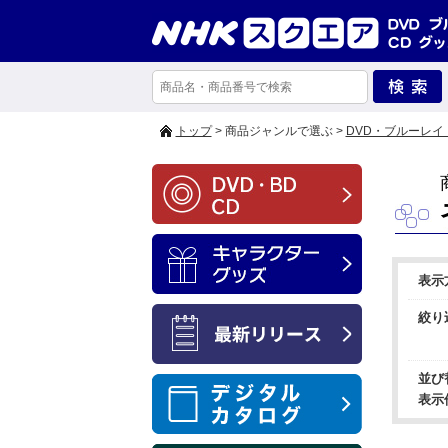
トップ
> 商品ジャンルで選ぶ >
DVD・ブルーレイ
表示
絞り
並び
表示