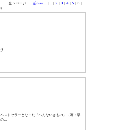
全 6 ページ
［前へ⇐］
｜
1
｜
2
｜
3
｜
4
｜
5
｜6｜
物）
!
しベストセラーとなった「へんないきもの」（著：早
らの…