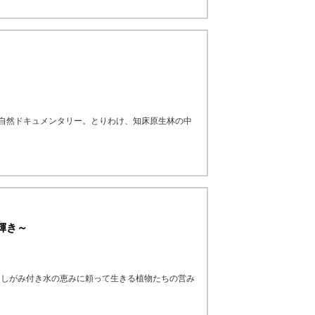
る自然ドキュメンタリー。とりわけ、知床原生林の中
輝き～
にしがみ付き水の恵みに頼って生きる植物たちの営み