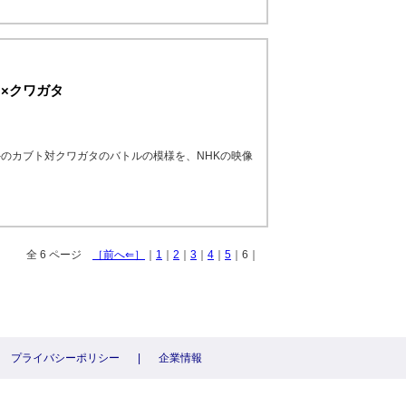
×クワガタ
のカブト対クワガタのバトルの模様を、NHKの映像
全 6 ページ
［前へ⇐］
｜
1
｜
2
｜
3
｜
4
｜
5
｜6｜
プライバシーポリシー
|
企業情報