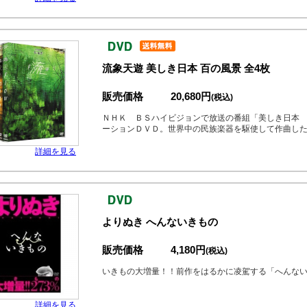
流象天遊 美しき日本 百の風景 全4枚
販売価格
20,680円
(税込)
ＮＨＫ ＢＳハイビジョンで放送の番組「美しき日本
ーションＤＶＤ。世界中の民族楽器を駆使して作曲し
詳細を見る
よりぬき へんないきもの
販売価格
4,180円
(税込)
いきもの大増量！！前作をはるかに凌駕する「へんな
詳細を見る