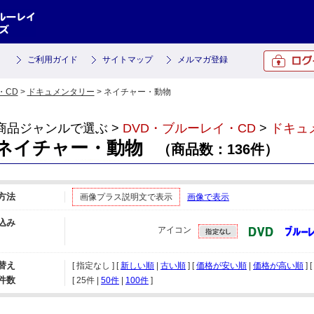
ご利用ガイド
サイトマップ
メルマガ登録
・CD
>
ドキュメンタリー
> ネイチャー・動物
商品ジャンルで選ぶ >
DVD・ブルーレイ・CD
>
ドキュ
ネイチャー・動物
（商品数：136件）
方法
画像プラス説明文で表示
画像で表示
込み
アイコン
替え
[ 指定なし ] [
新しい順
|
古い順
] [
価格が安い順
|
価格が高い順
] [
件数
[ 
25件
 | 
50件
 | 
100件
 ]