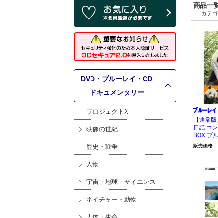
商品一覧 
（カテゴリ
DVD・ブルーレイ・CD
>
ドキュメンタリー
プロジェクトX
【通常版
日記 コン
映像の世紀
BOX ブ
歴史・戦争
販売価格
人物
宇宙・地球・サイエンス
ネイチャー・動物
人体・生命