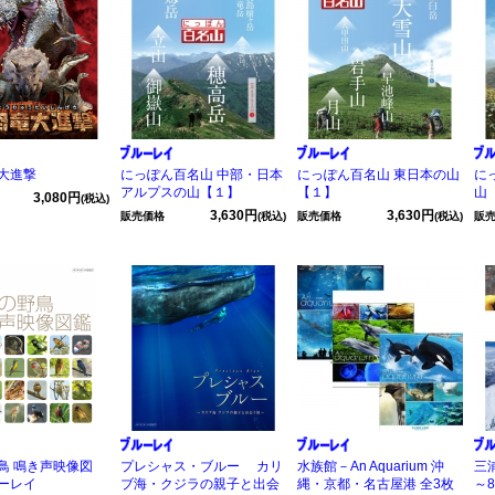
大進撃
にっぽん百名山 中部・日本
にっぽん百名山 東日本の山
に
アルプスの山【１】
【１】
山
3,080円
(税込)
3,630円
3,630円
販売価格
(税込)
販売価格
(税込)
販
鳥 鳴き声映像図
プレシャス・ブルー カリ
水族館－An Aquarium 沖
三
ーレイ
ブ海・クジラの親子と出会
縄・京都・名古屋港 全3枚
～