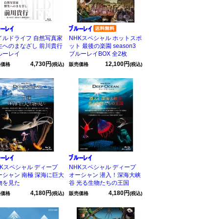
イルドライフ 自然写真家
NHKスペシャル ホットスポ
生へのまなざし 前川貴行
ット 最後の楽園 season3
ルーレイ
ブルーレイBOX 全2枚
4,730円
12,100円
売価格
(税込)
販売価格
(税込)
HKスペシャル ディープ
NHKスペシャル ディープ
ーシャン 南極 深海に巨大
オーシャン 潜入！深海大峡
物を見た
谷 光る生物たちの王国
4,180円
4,180円
売価格
(税込)
販売価格
(税込)