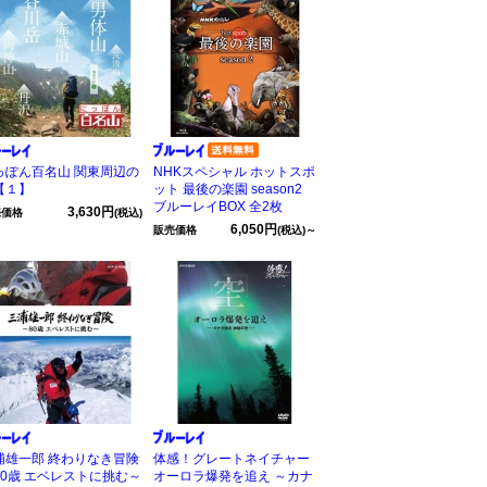
っぽん百名山 関東周辺の
NHKスペシャル ホットスポ
【１】
ット 最後の楽園 season2
ブルーレイBOX 全2枚
3,630円
売価格
(税込)
6,050円
販売価格
(税込)～
浦雄一郎 終わりなき冒険
体感！グレートネイチャー
80歳 エベレストに挑む～
オーロラ爆発を追え ～カナ