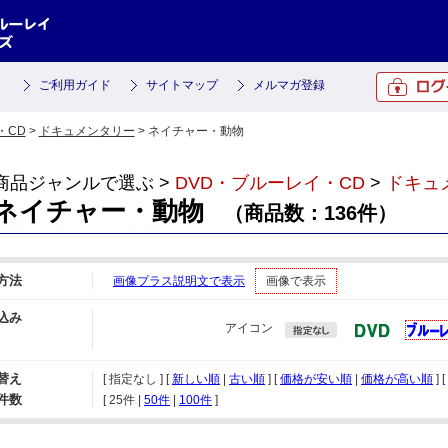
ご利用ガイド
サイトマップ
メルマガ登録
・CD
>
ドキュメンタリー
> ネイチャー・動物
商品ジャンルで選ぶ >
DVD・ブルーレイ・CD
>
ドキュ
ネイチャー・動物
（商品数：136件）
方法
画像プラス説明文で表示
画像で表示
込み
アイコン
替え
[ 指定なし ] [
新しい順
|
古い順
] [
価格が安い順
|
価格が高い順
] [
件数
[ 
25件
 | 
50件
 | 
100件
 ]