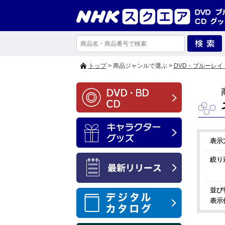
トップ
> 商品ジャンルで選ぶ >
DVD・ブルーレイ
表示
絞り
並び
表示