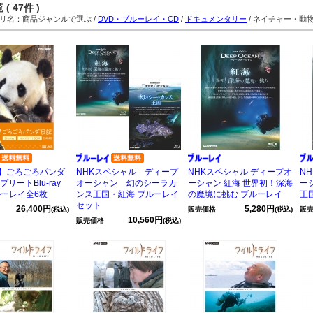
( 47件 )
名：商品ジャンルで選ぶ /
DVD・ブルーレイ・CD
/
ドキュメンタリー
/ ネイチャー・動
】ごろごろパンダ
NHKスペシャル ディープ
NHKスペシャル ディープオ
N
プリートBlu-ray
オーシャン 幻のシーラカ
ーシャン 紅海 世界初！深海
ー
ルーレイ全6枚
ンス王国・紅海 ブルーレイ
の魔境に挑む ブルーレイ
王
セット
26,400円
5,280円
(税込)
販売価格
(税込)
販
10,560円
販売価格
(税込)