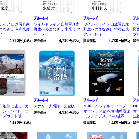
ライフ 自然写真家
ワイルドライフ 自然写真家
ワイルドライフ 自然写真家
ワ
まなざし 今森光彦
野生へのまなざし 小原玲 ブ
野生へのまなざし 中村征夫
野
イ
ルーレイ
ブルーレイ
ブ
4,730円
4,730円
4,730円
(税込)
販売価格
(税込)
販売価格
(税込)
販
白地帯に挑む カ
デナリ 大滑降 完全版
NHKスペシャル ディープ
N
・シスパーレ デ
オーシャン 超深海 地球最深
オ
4,180円
販売価格
(税込)
ーズカット版
（フルデプス）への挑戦
生
4,180円
4,180円
(税込)
販売価格
(税込)
販