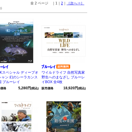
全 2 ページ ｜1｜
2
｜
［次へ⇒］
物）
HKスペシャル ディープオ
ワイルドライフ 自然写真家
シャン 幻のシーラカンス
野生へのまなざし ブルーレ
国 ブルーレイ
イBOX 全4枚
5,280円
18,920円
売価格
(税込)
販売価格
(税込)