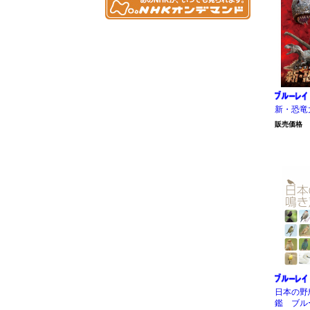
新・恐竜
販売価格
日本の野
鑑 ブル