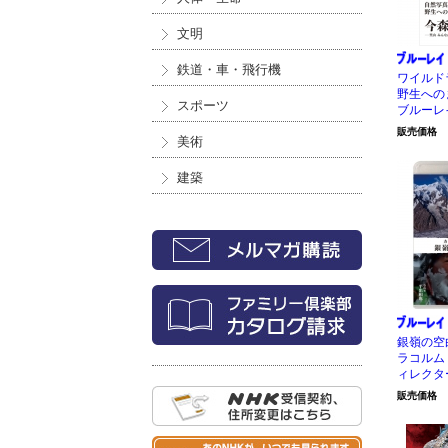
文明
鉄道・車・飛行機
ワイルド
野生への
スポーツ
ブルーレ
販売価格
美術
建築
銀嶺の空
ラコルム
ィレクタ
販売価格