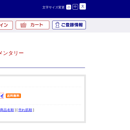
大
中
文字サイズ変更
小
メンタリー
商品名順
] [
売れ筋順
]