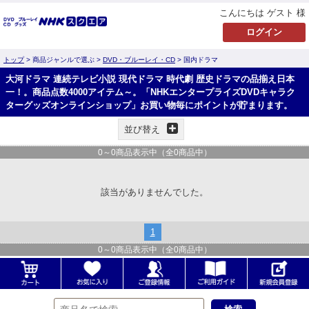
こんにちは ゲスト 様
トップ
> 商品ジャンルで選ぶ >
DVD・ブルーレイ・CD
> 国内ドラマ
大河ドラマ 連続テレビ小説 現代ドラマ 時代劇 歴史ドラマの品揃え日本
一！。商品点数4000アイテム～。「NHKエンタープライズDVDキャラク
ターグッズオンラインショップ」お買い物毎にポイントが貯まります。
並び替え
0
～
0
商品表示中（全
0
商品中）
該当がありませんでした。
1
0
～
0
商品表示中（全
0
商品中）