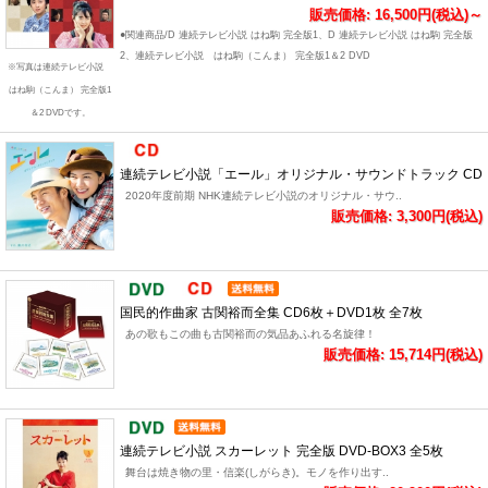
販売価格: 16,500円(税込)～
●関連商品/D 連続テレビ小説 はね駒 完全版1、D 連続テレビ小説 はね駒 完全版
2、連続テレビ小説 はね駒（こんま） 完全版1＆2 DVD
※写真は連続テレビ小説
はね駒（こんま） 完全版1
＆2 DVDです。
連続テレビ小説「エール」オリジナル・サウンドトラック CD
2020年度前期 NHK連続テレビ小説のオリジナル・サウ..
販売価格: 3,300円(税込)
国民的作曲家 古関裕而全集 CD6枚＋DVD1枚 全7枚
あの歌もこの曲も古関裕而の気品あふれる名旋律！
販売価格: 15,714円(税込)
連続テレビ小説 スカーレット 完全版 DVD-BOX3 全5枚
舞台は焼き物の里・信楽(しがらき)。モノを作り出す..