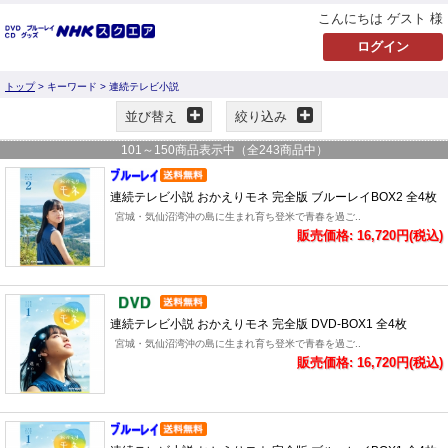
こんにちは ゲスト 様
トップ
> キーワード > 連続テレビ小説
並び替え
絞り込み
101
～
150
商品表示中（全
243
商品中）
連続テレビ小説 おかえりモネ 完全版 ブルーレイBOX2 全4枚
宮城・気仙沼湾沖の島に生まれ育ち登米で青春を過ご..
販売価格: 16,720円(税込)
連続テレビ小説 おかえりモネ 完全版 DVD-BOX1 全4枚
宮城・気仙沼湾沖の島に生まれ育ち登米で青春を過ご..
販売価格: 16,720円(税込)