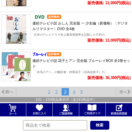
販売価格: 11,000円(税込)
連続テレビ小説 おしん 完全版 一 少女編（新価格）〔デジタ
ルリマスター〕DVD 全4枚
日本のテレビドラマ史上最高視聴率を記録した不朽の..
販売価格: 11,000円(税込)
連続テレビ小説 花子とアン 完全版 ブルーレイBOX 全3巻セッ
ト
「赤毛のアン」の翻訳者・村岡花子（吉高由里子）の..
販売価格: 36,300円(税込)
前へ
1
2
3
4
5
次へ
101
～
150
商品表示中（全
243
商品中）