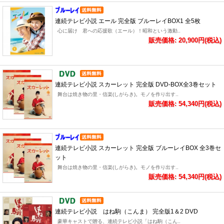
連続テレビ小説 エール 完全版 ブルーレイBOX1 全5枚
心に届け 君への応援歌（エール）！昭和という激動..
販売価格: 20,900円(税込)
連続テレビ小説 スカーレット 完全版 DVD-BOX全3巻セット
舞台は焼き物の里・信楽(しがらき)。モノを作り出す..
販売価格: 54,340円(税込)
連続テレビ小説 スカーレット 完全版 ブルーレイBOX 全3巻セ
ット
舞台は焼き物の里・信楽(しがらき)。モノを作り出す..
販売価格: 54,340円(税込)
連続テレビ小説 はね駒（こんま） 完全版1＆2 DVD
豪華キャストで贈る、連続テレビ小説「はね駒（こん..