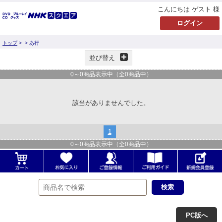
こんにちは ゲスト 様
トップ
>
> あ行
並び替え
0
～
0
商品表示中（全
0
商品中）
該当がありませんでした。
1
0
～
0
商品表示中（全
0
商品中）
PC版へ