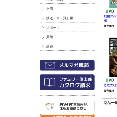
文明
動物の赤
鉄道・車・飛行機
編
販売価格
スポーツ
美術
建築
恐竜大研
販売価格
商品一覧 