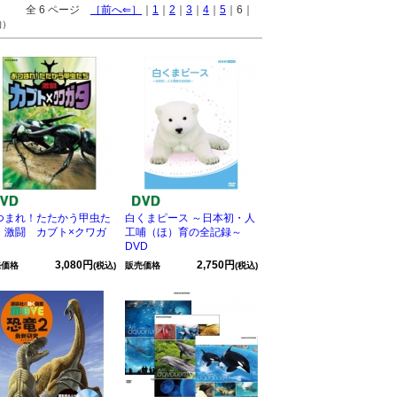
全 6 ページ
［前へ⇐］
｜
1
｜
2
｜
3
｜
4
｜
5
｜6｜
物）
つまれ！たたかう甲虫た
白くまピース ～日本初・人
 激闘 カブト×クワガ
工哺（ほ）育の全記録～
DVD
3,080円
2,750円
売価格
(税込)
販売価格
(税込)