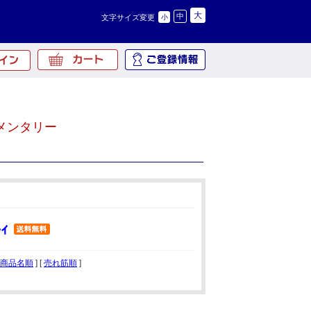
大
中
文字サイズ変更
小
メンタリー
商品名順
] [
売れ筋順
]