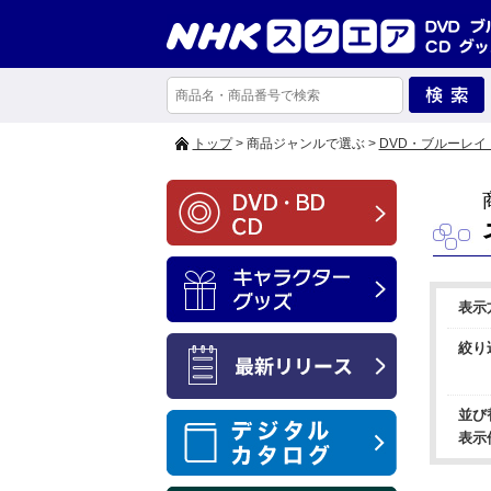
トップ
> 商品ジャンルで選ぶ >
DVD・ブルーレイ
表示
絞り
並び
表示