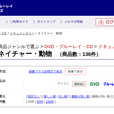
ご利用ガイド
サイトマップ
メルマガ登録
・CD
>
ドキュメンタリー
> ネイチャー・動物
商品ジャンルで選ぶ >
DVD・ブルーレイ・CD
>
ドキュ
ネイチャー・動物
（商品数：136件）
方法
画像プラス説明文で表示
画像で表示
込み
アイコン
替え
[
指定なし
] [
新しい順
|
古い順
] [
価格が安い順
| 価格が高い順 ] [
件数
[ 
25件
 | 
50件
 | 
100件
 ]