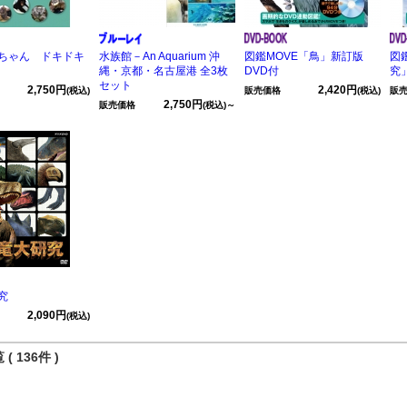
ちゃん ドキドキ
水族館－An Aquarium 沖
図鑑MOVE「鳥」新訂版
図
縄・京都・名古屋港 全3枚
DVD付
究
セット
2,750円
2,420円
(税込)
販売価格
(税込)
販
2,750円
販売価格
(税込)～
究
2,090円
(税込)
( 136件 )