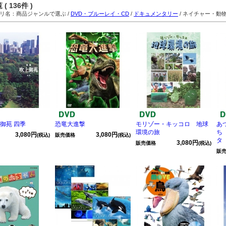
( 136件 )
名：商品ジャンルで選ぶ /
DVD・ブルーレイ・CD
/
ドキュメンタリー
/ ネイチャー・動
御苑 四季
恐竜大進撃
モリゾー・キッコロ 地球
あ
環境の旅
ち
3,080円
3,080円
(税込)
販売価格
(税込)
タ
3,080円
販売価格
(税込)
販