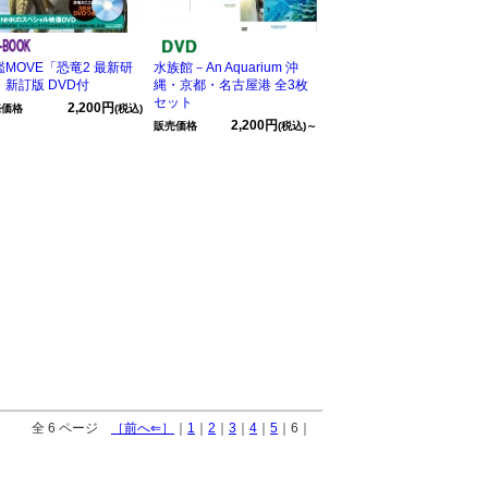
鑑MOVE「恐竜2 最新研
水族館－An Aquarium 沖
」新訂版 DVD付
縄・京都・名古屋港 全3枚
セット
2,200円
売価格
(税込)
2,200円
販売価格
(税込)～
全 6 ページ
［前へ⇐］
｜
1
｜
2
｜
3
｜
4
｜
5
｜6｜