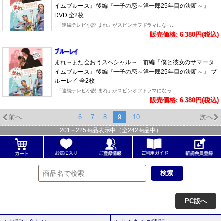
イムブルース』後編『一子の恋～洋一郎25年目の決断～』
DVD 全2枚
「連続テレビ小説 まれ」がスピンオフドラマになっ..
販売価格: 6,380円(税込)
まれ～また会おうスペシャル～ 前編『僕と彼女のサマータ
イムブルース』後編『一子の恋～洋一郎25年目の決断～』 ブ
ルーレイ 全2枚
「連続テレビ小説 まれ」がスピンオフドラマになっ..
販売価格: 6,380円(税込)
前へ
6
7
8
9
10
次へ
201
～
225
商品表示中（全
242
商品中）
PC版へ