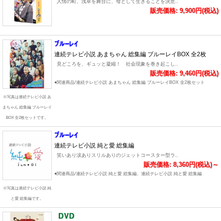
人情の町、浅草を舞台に、母として生きることを決意..
販売価格: 9,900円(税込)
連続テレビ小説 あまちゃん 総集編 ブルーレイBOX 全2枚
見どころを、ギュッと凝縮！ 社会現象を巻き起こし..
販売価格: 9,460円(税込)
●関連商品/連続テレビ小説 あまちゃん 総集編 ブルーレイBOX 全2枚セット
※写真は連続テレビ小説 あ
まちゃん 総集編 ブルーレイ
BOX 全2枚セットです。
連続テレビ小説 純と愛 総集編
笑いあり涙ありスリルありのジェットコースター型ラ..
販売価格: 8,360円(税込)～
●関連商品/連続テレビ小説 純と愛 総集編、連続テレビ小説 純と愛 総集編
※写真は連続テレビ小説 純
と愛 総集編です。