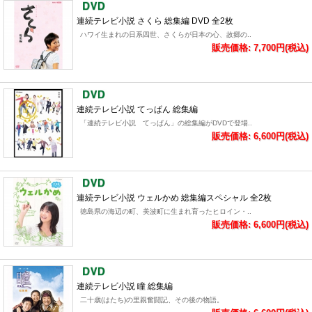
連続テレビ小説 さくら 総集編 DVD 全2枚
ハワイ生まれの日系四世、さくらが日本の心、故郷の..
販売価格: 7,700円(税込)
連続テレビ小説 てっぱん 総集編
「連続テレビ小説 てっぱん」の総集編がDVDで登場..
販売価格: 6,600円(税込)
連続テレビ小説 ウェルかめ 総集編スペシャル 全2枚
徳島県の海辺の町、美波町に生まれ育ったヒロイン・..
販売価格: 6,600円(税込)
連続テレビ小説 瞳 総集編
二十歳(はたち)の里親奮闘記、その後の物語。