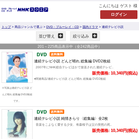
こんにちは ゲスト 様
トップ
> 商品ジャンルで選ぶ >
DVD・ブルーレイ・CD
>
国内ドラマ
> 連続テレビ小説
並び替え
絞り込み
201
～
225
商品表示中（全
242
商品中）
連続テレビ小説 どんど晴れ 総集編 DVD2枚組
2007年にNHK総合テレビほかで放送された連続テレビ..
販売価格: 10,340円(税込)
●関連商品/連続テレビ小説 どんど晴れ 総集編 DVD2枚組
※写真は連続テレビ小説 ど
んど晴れ 総集編 DVD2枚組
です。
連続テレビ小説 純情きらり〈総集編〉全2枚
音楽をこよなく愛する少女、有森桜子は父の突然の死..
販売価格: 10,340円(税込)