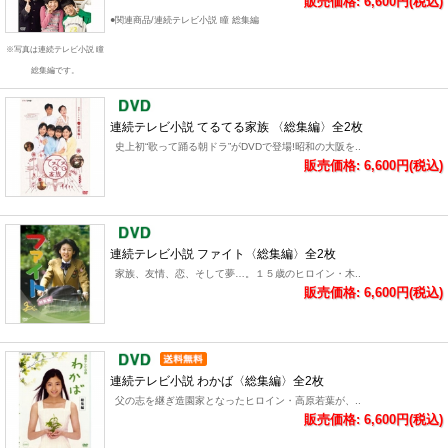
販売価格: 6,600円(税込)
●関連商品/連続テレビ小説 瞳 総集編
※写真は連続テレビ小説 瞳
総集編です。
連続テレビ小説 てるてる家族 〈総集編〉全2枚
史上初“歌って踊る朝ドラ”がDVDで登場!昭和の大阪を..
販売価格: 6,600円(税込)
連続テレビ小説 ファイト〈総集編〉全2枚
家族、友情、恋、そして夢…。１５歳のヒロイン・木..
販売価格: 6,600円(税込)
連続テレビ小説 わかば〈総集編〉全2枚
父の志を継ぎ造園家となったヒロイン・高原若葉が、..
販売価格: 6,600円(税込)