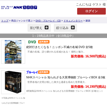
こんにちは ゲスト 様
トップ
> 商品ジャンルで選ぶ >
DVD・ブルーレイ・CD
>
ドキュメンタリー
> 建築
並び替え
絞り込み
1
～
19
商品表示中（全
19
商品中）
絶対行きたくなる！ニッポン不滅の名城 DVD 全5枚
不滅の名城。語り継がれる名城がある！ 個性と魅力..
販売価格: 16,500円(税込)
NHKスペシャル 知られざる大英博物館 ブルーレイBOX 全3枚
世界各地の文明が残した偉大な遺産を収めた世界最大..
販売価格: 14,190円(税込)
●関連商品/NHKスペシャル 知られざる大英博物館 ブルーレイBOX 全3枚セット
※写真はNHKスペシャル 知
られざる大英博物館 ブルー