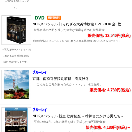
レイBOX 全3枚セットで
す。
NHKスペシャル 知られざる大英博物館 DVD-BOX 全3枚
世界各地の文明が残した偉大な遺産を収めた世界最大..
販売価格: 12,540円(税込)
●関連商品/NHKスペシャル 知られざる大英博物館 DVD-BOX 全3枚セット
※写真はNHKスペシャル 知
られざる大英博物館 DVD-
BOX 全3枚セットです。
京都 南禅寺界隈別荘群 春夏秋冬
『こんなところがあったのか・・・。』 水は光り、..
販売価格: 4,730円(税込)
NHKスペシャル 新生 歌舞伎座 ～檜舞台にかける男たち～
平成25年4月、3年の歳月を経て完成した第五期歌舞伎..
販売価格: 4,180円(税込)～