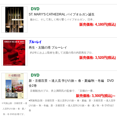
ST. MARY'S CATHEDRAL パイプオルガン誕生
厳かに、そして美しく鳴り響くパイプオルガン。日本..
販売価格: 4,180円(税込)
再生・太陽の塔 ブルーレイ
約2年におよぶ取材を通して太陽の塔の内部再生プロ..
販売価格: 3,520円(税込)
新・京都百景 ～達人流 学びの旅～ 春・夏編/秋・冬編 DVD
全2巻
京都観光のプロ、井上満郎氏の監修で、「京都の一番..
販売価格: 3,300円(税込)～
●関連商品/新・京都百景 ～達人流学びの旅～ 春・夏編、新・京都百景 ～達人流学
※写真は新・京都百景 ～達
びの旅～ 秋・冬編、新・京都百景 ～達人流学びの旅～ 春・夏／秋・冬 DVD全2
人流学びの旅～ 春・夏／
巻
秋・冬 DVD全2巻です。