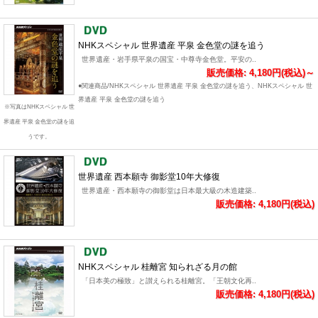
NHKスペシャル 世界遺産 平泉 金色堂の謎を追う
世界遺産・岩手県平泉の国宝・中尊寺金色堂。平安の..
販売価格: 4,180円(税込)～
●関連商品/NHKスペシャル 世界遺産 平泉 金色堂の謎を追う、NHKスペシャル 世
界遺産 平泉 金色堂の謎を追う
※写真はNHKスペシャル 世
界遺産 平泉 金色堂の謎を追
うです。
世界遺産 西本願寺 御影堂10年大修復
世界遺産・西本願寺の御影堂は日本最大級の木造建築..
販売価格: 4,180円(税込)
NHKスペシャル 桂離宮 知られざる月の館
「日本美の極致」と讃えられる桂離宮。「王朝文化再..
販売価格: 4,180円(税込)