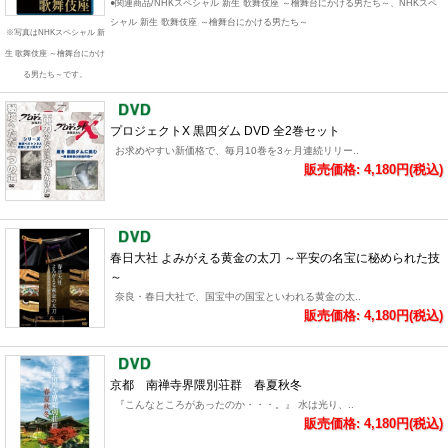
●関連商品/NHKスペシャル 新生 歌舞伎座 ～檜舞台にかける男たち～、NHKスペ
シャル 新生 歌舞伎座 ～檜舞台にかける男たち～
※写真はNHKスペシャル 新
生 歌舞伎座 ～檜舞台にかけ
る男たち～です。
プロジェクトX 黒四ダム DVD 全2巻セット
お求めやすい新価格で、毎月10巻を3ヶ月連続リリー..
販売価格: 4,180円(税込)
春日大社 よみがえる黄金の太刀 ～平安の名宝に秘められた技
～
奈良・春日大社で、国宝中の国宝といわれる黄金の太..
販売価格: 4,180円(税込)
京都 南禅寺界隈別荘群 春夏秋冬
『こんなところがあったのか・・・。』 水は光り、..
販売価格: 4,180円(税込)