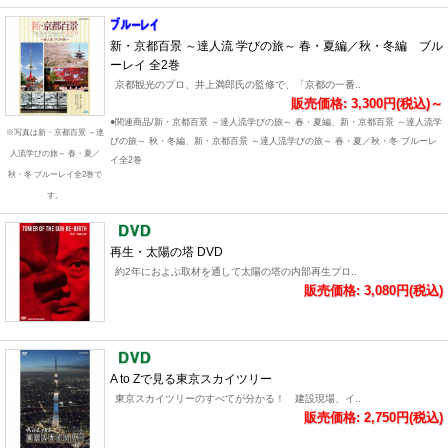
新・京都百景 ～達人流 学びの旅～ 春・夏編／秋・冬編 ブル
ーレイ 全2巻
京都観光のプロ、井上満郎氏の監修で、「京都の一番..
販売価格: 3,300円(税込)～
●関連商品/新・京都百景 ～達人流学びの旅～ 春・夏編、新・京都百景 ～達人流学
※写真は新・京都百景 ～達
びの旅～ 秋・冬編、新・京都百景 ～達人流学びの旅～ 春・夏／秋・冬 ブルーレ
人流学びの旅～ 春・夏／
イ全2巻
秋・冬 ブルーレイ全2巻で
す。
再生・太陽の塔 DVD
約2年におよぶ取材を通して太陽の塔の内部再生プロ..
販売価格: 3,080円(税込)
A to Zで見る東京スカイツリー
東京スカイツリーのすべてが分かる！ 建設現場、イ..
販売価格: 2,750円(税込)