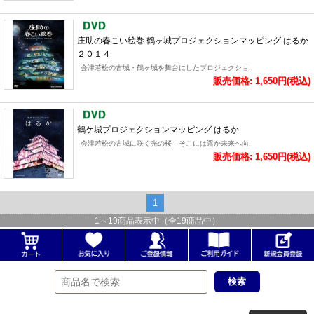
庄助の春こい絵巻 鶴ヶ城プロジェクションマッピング はるか
２０１４
会津若松の古城・鶴ヶ城を舞台にしたプロジェクショ..
販売価格: 1,650円(税込)
鶴ケ城プロジェクションマッピング はるか
会津若松の古城に咲く光の桜―そこには遥か未来へ向..
販売価格: 1,650円(税込)
1
1
～
19
商品表示中（全
19
商品中）