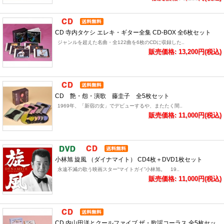
CD 寺内タケシ エレキ・ギター全集 CD-BOX 全6枚セット
ジャンルを超えた名曲・全122曲を6枚のCDに収録した..
販売価格: 13,200円(税込)
CD 艶・怨・演歌 藤圭子 全5枚セット
1969年、「新宿の女」でデビューするや、またたく間..
販売価格: 11,000円(税込)
小林旭 旋風 （ダイナマイト） CD4枚＋DVD1枚セット
永遠不滅の歌う映画スター“マイトガイ”小林旭。 19..
販売価格: 11,000円(税込)
CD 内山田洋とクールファイブ ザ・歌謡コーラス 全5枚セッ