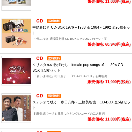
販売価格: 11,000円(税込)
中島みゆき CD-BOX 1976～1983 ＆ 1984～1992 全20枚セッ
ト
中島みゆき 通販限定盤 CD-BOX１とBOX２のセット商..
販売価格: 60,940円(税込)
クリスタルの歌姫たち female pop songs of the 80's CD-
BOX 全5枚セット
「青い珊瑚礁」松田聖子、「CHA-CHA-CHA」石井明美..
販売価格: 11,000円(税込)
ステレオで聴く 春日八郎・三橋美智也 CD-BOX 全5枚セッ
ト
戦後歌謡で一世を風靡したキングレコードの二大横綱..
販売価格: 11,000円(税込)