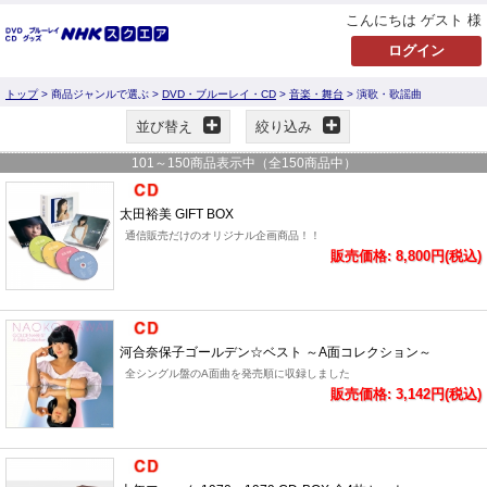
こんにちは ゲスト 様
トップ
> 商品ジャンルで選ぶ >
DVD・ブルーレイ・CD
>
音楽・舞台
> 演歌・歌謡曲
並び替え
絞り込み
101
～
150
商品表示中（全
150
商品中）
太田裕美 GIFT BOX
通信販売だけのオリジナル企画商品！！
販売価格: 8,800円(税込)
河合奈保子ゴールデン☆ベスト ～A面コレクション～
全シングル盤のA面曲を発売順に収録しました
販売価格: 3,142円(税込)