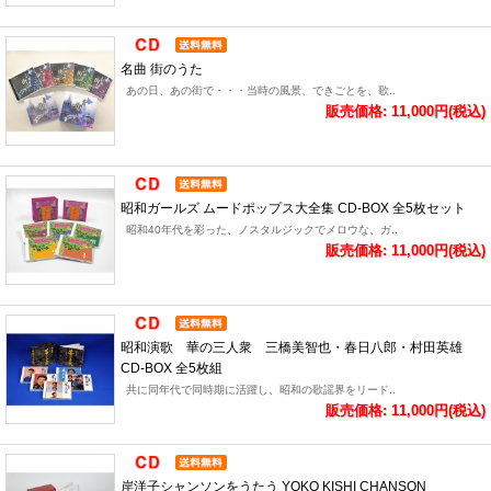
名曲 街のうた
あの日、あの街で・・・当時の風景、できごとを、歌..
販売価格: 11,000円(税込)
昭和ガールズ ムードポップス大全集 CD-BOX 全5枚セット
昭和40年代を彩った、ノスタルジックでメロウな、ガ..
販売価格: 11,000円(税込)
昭和演歌 華の三人衆 三橋美智也・春日八郎・村田英雄
CD-BOX 全5枚組
共に同年代で同時期に活躍し、昭和の歌謡界をリード..
販売価格: 11,000円(税込)
岸洋子シャンソンをうたう YOKO KISHI CHANSON