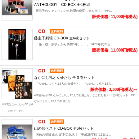
ANTHOLOGY CD-BOX 全6枚組
岸洋子のシャンソンの名歌唱の側面に光を当て、その..
販売価格: 11,000円(税込)
藤圭子劇場 CD-BOX 全6枚セット
「艶・怨・演歌」から構想5年、、、。1970年代の音..
販売価格: 11,000円(税込)
なかにし礼と女優たち 全３巻セット
「なかにし礼と13人の女優たち」「なかにし礼と12人..
販売価格: 3,300円(税込)～
●関連商品/CD なかにし礼と12人の女優たち、なかにし礼 CD 全6枚セット、CD
なかにし礼と13人の女優たち
※写真はなかにし礼 CD 全6
枚セットです。
山の歌ベスト CD-BOX 全6枚セット
国民の祝日“山の日”制定記念！（平成28年8月11日よ..