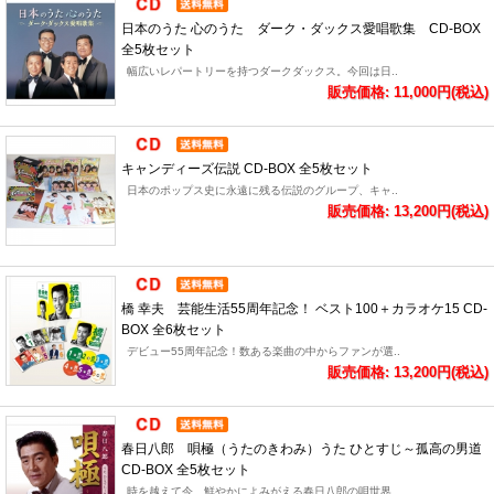
日本のうた 心のうた ダーク・ダックス愛唱歌集 CD-BOX
全5枚セット
幅広いレパートリーを持つダークダックス。今回は日..
販売価格: 11,000円(税込)
キャンディーズ伝説 CD-BOX 全5枚セット
日本のポップス史に永遠に残る伝説のグループ、キャ..
販売価格: 13,200円(税込)
橋 幸夫 芸能生活55周年記念！ ベスト100＋カラオケ15 CD-
BOX 全6枚セット
デビュー55周年記念！数ある楽曲の中からファンが選..
販売価格: 13,200円(税込)
春日八郎 唄極（うたのきわみ）うた ひとすじ～孤高の男道
CD-BOX 全5枚セット
時を越えて今、鮮やかによみがえる春日八郎の唄世界