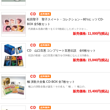
松田聖子 聖子スイート・コレクション～80’sヒッツ CD-
BOX 全5枚セット
代表曲＆名曲の数々をＣＤ5枚組にしたボックスセッ..
販売価格: 11,000円(税込)
CD 山口百恵 コンプリート百恵伝説 全6枚セット
伝説の歌姫・山口百恵の魅力をCD6枚になんと123曲を..
販売価格: 15,840円(税込)
極 演歌大全集 CD-BOX 全7枚セット
極上の演歌全集が誕生！その名も「 極 」！ 極上の..
販売価格: 15,400円(税込)