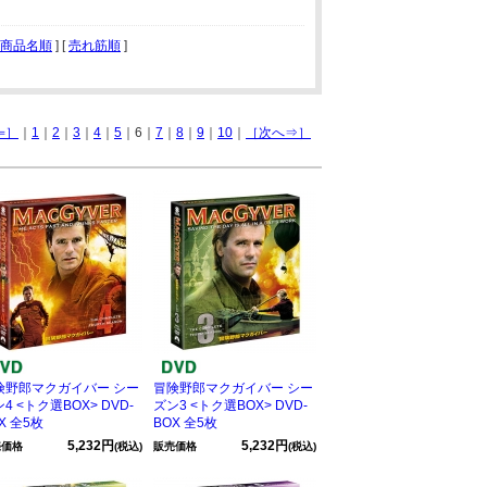
商品名順
] [
売れ筋順
]
⇐］
｜
1
｜
2
｜
3
｜
4
｜
5
｜6｜
7
｜
8
｜
9
｜
10
｜
［次へ⇒］
険野郎マクガイバー シー
冒険野郎マクガイバー シー
4 <トク選BOX> DVD-
ズン3 <トク選BOX> DVD-
X 全5枚
BOX 全5枚
5,232円
5,232円
売価格
(税込)
販売価格
(税込)