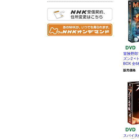
冒険野郎
ズン2 <ト
BOX 全6
販売価格
スパイ大作