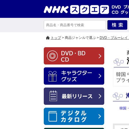
トップ
> 商品ジャンルで選ぶ >
DVD・ブルーレイ
韓国
プラ
韓国