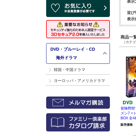
表示
並び
表示
商品一覧 
（カテゴリ
DVD・ブルーレイ・CD
>
海外ドラマ
韓国・中国ドラマ
ヨーロッパ・アメリカドラマ
冒険野郎
ズン7 <ト
BOX 全4
販売価格