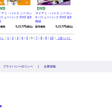
イアミ・バイス シーズン
マイアミ・バイス シーズン
バリューパック DVD 全8
4 バリューパック DVD 全8
組
枚組
5,217円
5,217円
売価格
(税込)
販売価格
(税込)
⇐］
｜
1
｜
2
｜
3
｜
4
｜
5
｜6｜
7
｜
8
｜
9
｜
10
｜
［次へ⇒］
プライバシーポリシー
|
企業情報