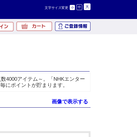
大
中
文字サイズ変更
小
数4000アイテム～。「NHKエンター
物毎にポイントが貯まります。
画像で表示する