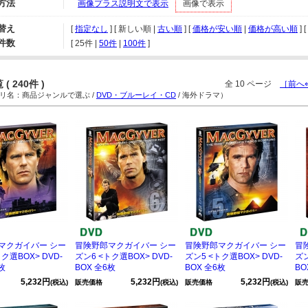
方法
画像プラス説明文で表示
画像で表示
替え
[
指定なし
] [ 新しい順 |
古い順
] [
価格が安い順
|
価格が高い順
] [
件数
[ 
25件
 | 
50件
 | 
100件
 ]
( 240件 )
全 10 ページ
［前へ
名：商品ジャンルで選ぶ /
DVD・ブルーレイ・CD
/ 海外ドラマ）
マクガイバー シー
冒険野郎マクガイバー シー
冒険野郎マクガイバー シー
冒
ク選BOX> DVD-
ズン6 <トク選BOX> DVD-
ズン5 <トク選BOX> DVD-
ズン
枚
BOX 全6枚
BOX 全6枚
BO
5,232円
5,232円
5,232円
(税込)
販売価格
(税込)
販売価格
(税込)
販