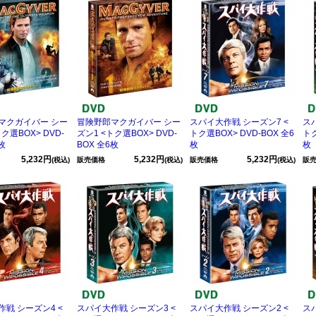
マクガイバー シー
冒険野郎マクガイバー シー
スパイ大作戦 シーズン7 <
ス
ク選BOX> DVD-
ズン1 <トク選BOX> DVD-
トク選BOX> DVD-BOX 全6
トク
枚
BOX 全6枚
枚
枚
5,232円
5,232円
5,232円
(税込)
販売価格
(税込)
販売価格
(税込)
販
戦 シーズン4 <
スパイ大作戦 シーズン3 <
スパイ大作戦 シーズン2 <
ス