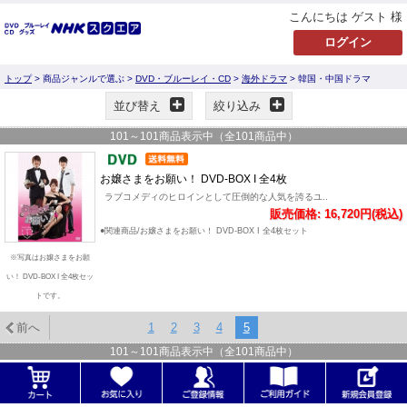
こんにちは ゲスト 様
トップ
> 商品ジャンルで選ぶ >
DVD・ブルーレイ・CD
>
海外ドラマ
> 韓国・中国ドラマ
並び替え
絞り込み
101
～
101
商品表示中（全
101
商品中）
お嬢さまをお願い！ DVD-BOX I 全4枚
ラブコメディのヒロインとして圧倒的な人気を誇るユ..
販売価格: 16,720円(税込)
●関連商品/お嬢さまをお願い！ DVD-BOX I 全4枚セット
※写真はお嬢さまをお願
い！ DVD-BOX I 全4枚セッ
トです。
前へ
1
2
3
4
5
101
～
101
商品表示中（全
101
商品中）