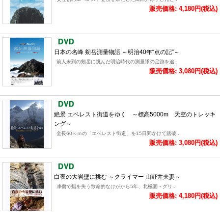
販売価格: 4,180円(税込)
日本の名峰 剱岳測量物語 ～明治40年“点の記”～
前人未到の剱岳に挑んだ明治時代の測量隊の足跡を追..
販売価格: 3,080円(税込)
絶景 エベレスト街道をゆく ～標高5000m 天空のトレッキ
ング～
全長60ｋｍの「エベレスト街道」を15日間かけて踏破..
販売価格: 3,080円(税込)
白夜の大岩壁に挑む ～クライマー 山野井夫妻～
凍傷で指を失う致命的なけがから5年、北極圏・グリ..
販売価格: 4,180円(税込)