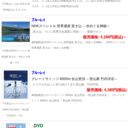
【２】、にっぽん百名山 関東周辺の山【３】、にっぽん百名山 関東周辺の山
※写真はにっぽん百名山 関
【４】、にっぽん百名山 関東周辺の山⑤
東周辺の山【１】です。
NHKスペシャル 世界遺産 富士山 ～水めぐる神秘～
富士山、ついに世界文化遺産に登録！！ 最新のカメ..
販売価格: 4,180円(税込)～
●関連商品/NHKスペシャル 世界遺産 富士山 ～水めぐる神秘～、NHKスペシャル
世界遺産 富士山 ～水めぐる神秘～
※写真はNHKスペシャル 世
界遺産 富士山 ～水めぐる神
秘～です。
グレートサミッツ 8000m 全山登頂 ～登山家 竹内洋岳～
ヒマラヤの山々に登り続けてきた登山家、竹内洋岳。..
販売価格: 4,180円(税込)
●関連商品/グレートサミッツ 8000m 全山登頂 ～登山家 竹内洋岳～、グレートサ
ミッツ 8000m 全山登頂 ～登山家 竹内洋岳～
※写真はグレートサミッツ
8000m 全山登頂 ～登山家
竹内洋岳～です。