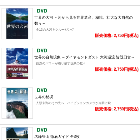
世界の大河 ～河から見る世界遺産、秘境、壮大な大自然の
数々～
全13の大河をクルージング
販売価格: 2,750円(税込)
世界の自然現象 ～ダイヤモンドダスト 大河逆流 皆既日食～
自然のパワーが織り成す現象の数々
販売価格: 2,750円(税込)
世界の秘境
人類未到のその先へ、ハイビジョンカメラが克明に映..
販売価格: 2,750円(税込)
名峰登山 徹底ガイド 全3枚