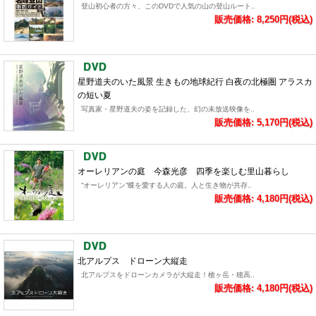
登山初心者の方々、このDVDで人気の山の登山ルート..
販売価格: 8,250円(税込)
星野道夫のいた風景 生きもの地球紀行 白夜の北極圏 アラスカ
の短い夏
写真家・星野道夫の姿を記録した、幻の未放送映像を..
販売価格: 5,170円(税込)
オーレリアンの庭 今森光彦 四季を楽しむ里山暮らし
“オーレリアン”蝶を愛する人の庭。人と生き物が共存..
販売価格: 4,180円(税込)
北アルプス ドローン大縦走
北アルプスをドローンカメラが大縦走！槍ヶ岳・穂高..
販売価格: 4,180円(税込)