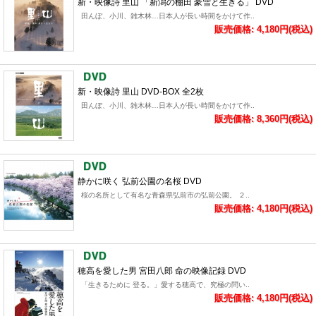
新・映像詩 里山 「新潟の棚田 豪雪と生きる」 DVD
田んぼ、小川、雑木林…日本人が長い時間をかけて作..
販売価格: 4,180円(税込)
新・映像詩 里山 DVD-BOX 全2枚
田んぼ、小川、雑木林…日本人が長い時間をかけて作..
販売価格: 8,360円(税込)
静かに咲く 弘前公園の名桜 DVD
桜の名所として有名な青森県弘前市の弘前公園。 ２..
販売価格: 4,180円(税込)
穂高を愛した男 宮田八郎 命の映像記録 DVD
「生きるために 登る。」愛する穂高で、究極の問い..
販売価格: 4,180円(税込)