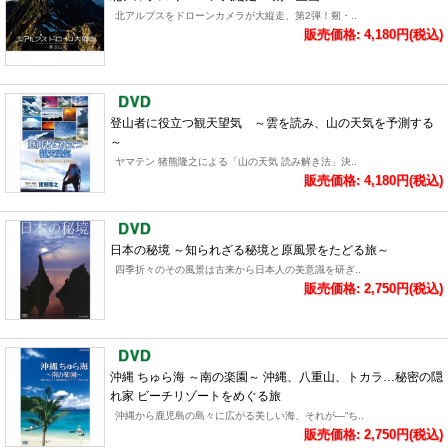
北アルプスをドローンカメラが大縦走、第2弾！剱・..
販売価格: 4,180円(税込)
登山者に役立つ観天望気 ～雲を読み、山の天気を予測する
～
ヤマテン 猪熊隆之による「山の天気 読み解き法」決..
販売価格: 4,180円(税込)
日本の秘境 ～知られざる秘境と原風景をたどる旅～
四季折々のその風景は古来から日本人の美意識を研ぎ..
販売価格: 2,750円(税込)
沖縄 ちゅら海 ～南の楽園～ 沖縄、八重山、トカラ…秘密の隠
れ家 ビーチリゾートをめぐる旅
沖縄から鹿児島の島々に広がる美しい海、それが―“ち..
販売価格: 2,750円(税込)