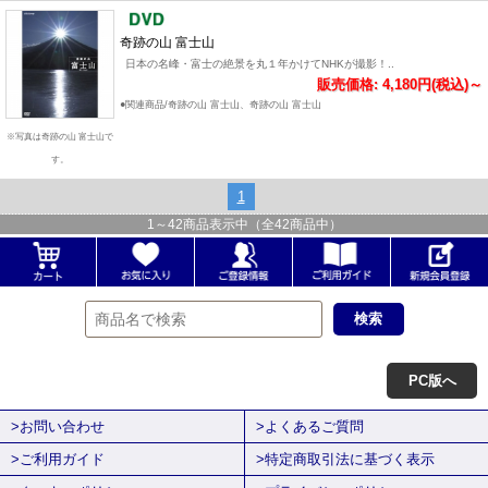
奇跡の山 富士山
日本の名峰・富士の絶景を丸１年かけてNHKが撮影！..
販売価格: 4,180円(税込)～
●関連商品/奇跡の山 富士山、奇跡の山 富士山
※写真は奇跡の山 富士山で
す。
1
1
～
42
商品表示中（全
42
商品中）
PC版へ
>お問い合わせ
>よくあるご質問
>ご利用ガイド
>特定商取引法に基づく表示