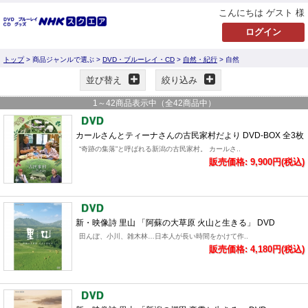
こんにちは ゲスト 様
トップ
> 商品ジャンルで選ぶ >
DVD・ブルーレイ・CD
>
自然・紀行
> 自然
並び替え
絞り込み
1
～
42
商品表示中（全
42
商品中）
カールさんとティーナさんの古民家村だより DVD-BOX 全3枚
“奇跡の集落”と呼ばれる新潟の古民家村。 カールさ..
販売価格: 9,900円(税込)
新・映像詩 里山 「阿蘇の大草原 火山と生きる」 DVD
田んぼ、小川、雑木林…日本人が長い時間をかけて作..
販売価格: 4,180円(税込)