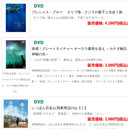
プレシャス・ブルー カリブ海・クジラの親子と出会う旅
カリブ海―透きとおる紺碧の海。 子育てをするマッコ..
販売価格: 4,180円(税込)
体感！グレートネイチャー オーロラ爆発を追え ～カナダ極北
神秘の光～
これぞ“究極の絶景”！ 舞台は、誕生から46億年の地..
販売価格: 3,080円(税込)
●関連商品/体感！グレートネイチャー オーロラ爆発を追え ～カナダ極北 神秘の光
※写真は体感！グレートネ
～、体感！グレートネイチャー 接近！神秘の火山密集地帯 ～ニュージーランド北
イチャー オーロラ爆発を追
島～、体感！グレートネイチャー 大峡谷、時の芸術 ～アメリカ コロラド高原～
え ～カナダ極北 神秘の光～
です。
にっぽん百名山 関東周辺の山【１】
新感覚“ヤマタビ”、再発見！ NHKの人気番組 『にっ..
販売価格: 3,080円(税込)
●関連商品/にっぽん百名山 関東周辺の山【１】、にっぽん百名山 関東周辺の山