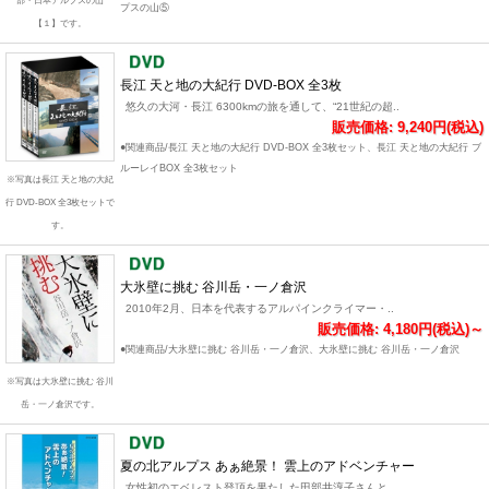
部・日本アルプスの山
プスの山⑤
【１】です。
長江 天と地の大紀行 DVD-BOX 全3枚
悠久の大河・長江 6300kmの旅を通して、“21世紀の超..
販売価格: 9,240円(税込)
●関連商品/長江 天と地の大紀行 DVD-BOX 全3枚セット、長江 天と地の大紀行 ブ
ルーレイBOX 全3枚セット
※写真は長江 天と地の大紀
行 DVD-BOX 全3枚セットで
す。
大氷壁に挑む 谷川岳・一ノ倉沢
2010年2月、日本を代表するアルパインクライマー・..
販売価格: 4,180円(税込)～
●関連商品/大氷壁に挑む 谷川岳・一ノ倉沢、大氷壁に挑む 谷川岳・一ノ倉沢
※写真は大氷壁に挑む 谷川
岳・一ノ倉沢です。
夏の北アルプス あぁ絶景！ 雲上のアドベンチャー
女性初のエベレスト登頂を果たした田部井淳子さんと..