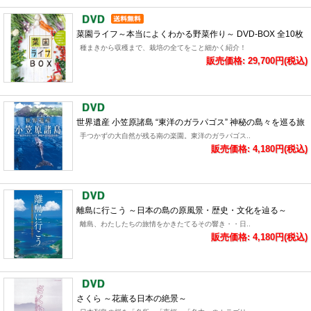
菜園ライフ～本当によくわかる野菜作り～ DVD-BOX 全10枚
種まきから収穫まで、栽培の全てをこと細かく紹介！
販売価格: 29,700円(税込)
世界遺産 小笠原諸島 “東洋のガラパゴス” 神秘の島々を巡る旅
手つかずの大自然が残る南の楽園。東洋のガラパゴス..
販売価格: 4,180円(税込)
離島に行こう ～日本の島の原風景・歴史・文化を辿る～
離島、わたしたちの旅情をかきたてるその響き・・日..
販売価格: 4,180円(税込)
さくら ～花薫る日本の絶景～