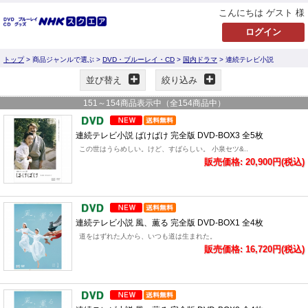
こんにちは ゲスト 様
トップ
> 商品ジャンルで選ぶ >
DVD・ブルーレイ・CD
>
国内ドラマ
> 連続テレビ小説
並び替え
絞り込み
151
～
154
商品表示中（全
154
商品中）
連続テレビ小説 ばけばけ 完全版 DVD-BOX3 全5枚
この世はうらめしい。けど、すばらしい。 小泉セツ&..
販売価格: 20,900円(税込)
連続テレビ小説 風、薫る 完全版 DVD-BOX1 全4枚
道をはずれた人から、いつも道は生まれた。
販売価格: 16,720円(税込)