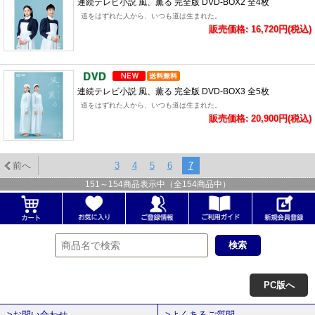
連続テレビ小説 風、薫る 完全版 DVD-BOX2 全4枚
道をはずれた人から、いつも道は生まれた。
販売価格: 16,720円(税込)
連続テレビ小説 風、薫る 完全版 DVD-BOX3 全5枚
道をはずれた人から、いつも道は生まれた。
販売価格: 20,900円(税込)
前へ
3
4
5
6
7
151
～
154
商品表示中（全
154
商品中）
PC版へ
>お問い合わせ
>よくあるご質問