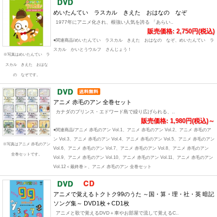
めいたんてい ラスカル きえた おはなの なぞ
1977年にアニメ化され、根強い人気を誇る 「あらい..
販売価格: 2,750円(税込)
●関連商品/めいたんてい ラスカル きえた おはなの なぞ、めいたんてい ラ
スカル かいとうウルフ さんじょう！
※写真はめいたんてい ラ
スカル きえた おはな
の なぞです。
アニメ 赤毛のアン 全巻セット
カナダのプリンス・エドワード島で繰り広げられる、..
販売価格: 1,980円(税込)～
●関連商品/アニメ 赤毛のアン Vol.1、アニメ 赤毛のアン Vol.2、アニメ 赤毛のア
ン Vol.3、アニメ 赤毛のアン Vol.4、アニメ 赤毛のアン Vol.5、アニメ 赤毛のアン
※写真はアニメ 赤毛のアン
Vol.6、アニメ 赤毛のアン Vol.7、アニメ 赤毛のアン Vol.8、アニメ 赤毛のアン
全巻セットです。
Vol.9、アニメ 赤毛のアン Vol.10、アニメ 赤毛のアン Vol.11、アニメ 赤毛のアン
Vol.12＜最終巻＞、アニメ 赤毛のアン 全巻セット
アニメで覚えるトクトク99のうた ～国・算・理・社・英 暗記
ソング集～ DVD1枚＋CD1枚
アニメと歌で覚えるDVD＋車やお部屋で流して覚えるC..