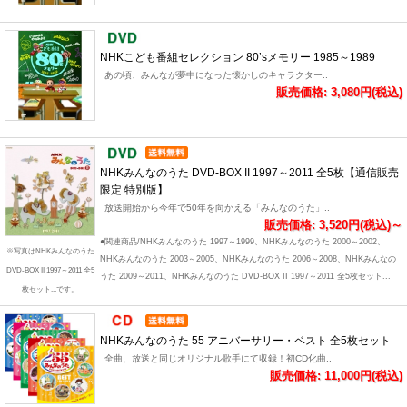
NHKこども番組セレクション 80’sメモリー 1985～1989
あの頃、みんなが夢中になった懐かしのキャラクター..
販売価格: 3,080円(税込)
NHKみんなのうた DVD-BOX II 1997～2011 全5枚【通信販売
限定 特別版】
放送開始から今年で50年を向かえる「みんなのうた」..
販売価格: 3,520円(税込)～
●関連商品/NHKみんなのうた 1997～1999、NHKみんなのうた 2000～2002、
※写真はNHKみんなのうた
NHKみんなのうた 2003～2005、NHKみんなのうた 2006～2008、NHKみんなの
DVD-BOX II 1997～2011 全5
うた 2009～2011、NHKみんなのうた DVD-BOX II 1997～2011 全5枚セット...
枚セット...です。
NHKみんなのうた 55 アニバーサリー・ベスト 全5枚セット
全曲、放送と同じオリジナル歌手にて収録！初CD化曲..
販売価格: 11,000円(税込)