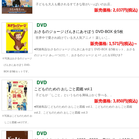
子どもも大人も癒されるすてきな歌がいっぱいのお店..
販売価格: 2,037円(税込)
おさるのジョージ げんきにあそぼう DVD-BOX 全5枚
世界中で愛され続けている大人気アニメ！ 楽しいこ..
販売価格: 1,571円(税込)～
●関連商品/おさるのジョージ げんきにあそぼう DVD-BOX 全5枚セット、おさる
のジョージ みぃーつけた！、おさるのジョージ えー! ぶたを100ぴき?
※写真はおさるのジョージ
げんきにあそぼう DVD-
BOX 全5枚セットです。
こどものための おしごと図鑑 vol.1
子どもが「しごと」というものを興味ぶかく学べる、..
販売価格: 3,850円(税込)
●関連商品/こどものための おしごと図鑑 vol.1、こどものための おしごと図鑑
vol.2、こどものための おしごと図鑑 vol.3
※写真はこどものための お
しごと図鑑 vol.1です。