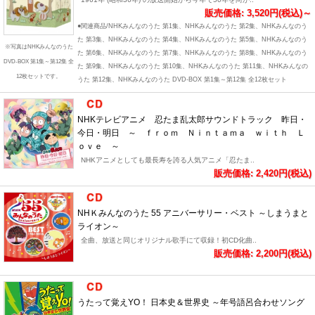
販売価格: 3,520円(税込)～
●関連商品/NHKみんなのうた 第1集、NHKみんなのうた 第2集、NHKみんなのう
た 第3集、NHKみんなのうた 第4集、NHKみんなのうた 第5集、NHKみんなのう
※写真はNHKみんなのうた
た 第6集、NHKみんなのうた 第7集、NHKみんなのうた 第8集、NHKみんなのう
DVD-BOX 第1集～第12集 全
た 第9集、NHKみんなのうた 第10集、NHKみんなのうた 第11集、NHKみんなの
12枚セットです。
うた 第12集、NHKみんなのうた DVD-BOX 第1集～第12集 全12枚セット
NHKテレビアニメ 忍たま乱太郎サウンドトラック 昨日・
今日・明日 ～ ｆｒｏｍ Ｎｉｎｔａｍａ ｗｉｔｈ Ｌ
ｏｖｅ ～
NHKアニメとしても最長寿を誇る人気アニメ「忍たま..
販売価格: 2,420円(税込)
NHＫみんなのうた 55 アニバーサリー・ベスト ～しまうまと
ライオン～
全曲、放送と同じオリジナル歌手にて収録！初CD化曲..
販売価格: 2,200円(税込)
うたって覚えYO！ 日本史＆世界史 ～年号語呂合わせソング