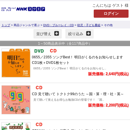
こんにちは ゲスト 様
トップ
> 商品ジャンルで選ぶ >
DVD・ブルーレイ・CD
>
幼児・子ども番組
> その他
並び替え
絞り込み
1
～
50
商品表示中（全
117
商品中）
0655／2355 ソングBest！ 明日がくるのをお知らせします
CD1枚＋DVD1枚セット
0655／2355 ソングBest！ 明日がくるのをお知らせし..
販売価格: 2,640円(税込)
CD 見て聴いて トクトク99のうた ～国・算・理・社・英～
見て聴いて覚えるお得なお勉強CDの登場です！ 「国..
販売価格: 2,200円(税込)