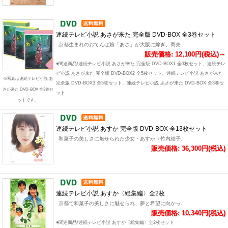
連続テレビ小説 あさが来た 完全版 DVD-BOX 全3巻セット
京都生まれのおてんば娘「あさ」が大阪に嫁ぎ、商売..
販売価格: 12,100円(税込)～
●関連商品/連続テレビ小説 あさが来た 完全版 DVD-BOX1 全3枚セット、連続テレ
ビ小説 あさが来た 完全版 DVD-BOX2 全5枚セット、連続テレビ小説 あさが来た
※写真は連続テレビ小説 あ
完全版 DVD-BOX3 全5枚セット、連続テレビ小説 あさが来た DVD-BOX 全3巻セ
さが来た DVD-BOX 全3巻セ
ット
ットです。
連続テレビ小説 あすか 完全版 DVD-BOX 全13枚セット
和菓子の美しさに魅せられた少女・あすか（竹内結子..
販売価格: 36,300円(税込)
連続テレビ小説 あすか〈総集編〉全2枚
京都で和菓子の美しさに魅せられ、夢と希望に向かっ..
販売価格: 10,340円(税込)
●関連商品/連続テレビ小説 あすか〈総集編〉全2枚セット