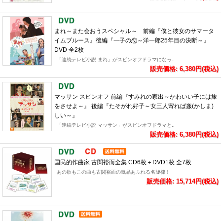
まれ～また会おうスペシャル～ 前編『僕と彼女のサマータ
イムブルース』後編『一子の恋～洋一郎25年目の決断～』
DVD 全2枚
「連続テレビ小説 まれ」がスピンオフドラマになっ..
販売価格: 6,380円(税込)
マッサン スピンオフ 前編『すみれの家出～かわいい子には旅
をさせよ～』 後編『たそがれ好子～女三人寄れば姦(かしま)
しい～』
「連続テレビ小説 マッサン」がスピンオフドラマと..
販売価格: 6,380円(税込)
国民的作曲家 古関裕而全集 CD6枚＋DVD1枚 全7枚
あの歌もこの曲も古関裕而の気品あふれる名旋律！
販売価格: 15,714円(税込)