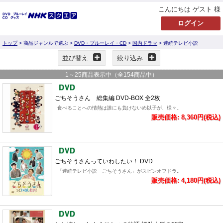
こんにちは ゲスト 様
トップ
> 商品ジャンルで選ぶ >
DVD・ブルーレイ・CD
>
国内ドラマ
> 連続テレビ小説
並び替え
絞り込み
1
～
25
商品表示中（全
154
商品中）
ごちそうさん 総集編 DVD-BOX 全2枚
食べることへの情熱は誰にも負けないめ以子が、様々..
販売価格: 8,360円(税込)
ごちそうさんっていわしたい！ DVD
「連続テレビ小説 ごちそうさん」がスピンオフドラ..
販売価格: 4,180円(税込)