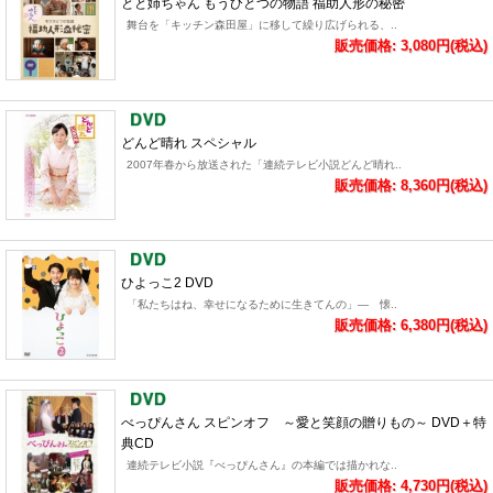
とと姉ちゃん もうひとつの物語 福助人形の秘密
舞台を「キッチン森田屋」に移して繰り広げられる、..
販売価格: 3,080円(税込)
どんど晴れ スペシャル
2007年春から放送された「連続テレビ小説どんど晴れ..
販売価格: 8,360円(税込)
ひよっこ2 DVD
「私たちはね、幸せになるために生きてんの」― 懐..
販売価格: 6,380円(税込)
べっぴんさん スピンオフ ～愛と笑顔の贈りもの～ DVD＋特
典CD
連続テレビ小説『べっぴんさん』の本編では描かれな..
販売価格: 4,730円(税込)