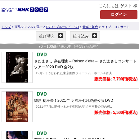
こんにちは ゲスト 様
トップ
> 商品ジャンルで選ぶ >
DVD・ブルーレイ・CD
>
音楽・舞台
> ライブ、コンサート
並び替え
絞り込み
76
～
100
商品表示中（全
198
商品中）
さだまさし 存在理由～Raison d'etre～ さだまさしコンサート
ツアー2020 DVD 全2枚
12月2日に行われた東京国際フォーラム・ホールA公演..
販売価格: 7,700円(税込)
純烈 初座長！2021年 明治座七月純烈公演 DVD
2021年7月に開催された純烈初の明治座座長公演の模..
販売価格: 5,500円(税込)