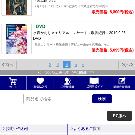
本武道館 DVD
7月11日・12日に2日間3公演の日本武道館での20周年..
販売価格: 8,800円(税込)
水森かおりメモリアルコンサート～歌謡紀行～2019.9.25
DVD
最新コンサート映像発売！デビュー曲から代表曲、そ..
販売価格: 5,099円(税込)
前へ
2
3
4
5
6
次へ
76
～
100
商品表示中（全
198
商品中）
PC版へ
>お問い合わせ
>よくあるご質問