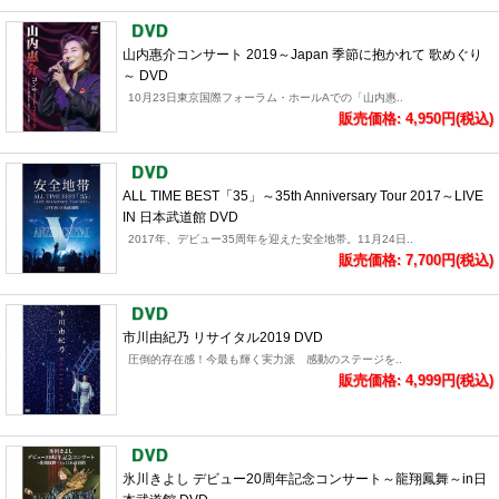
山内惠介コンサート 2019～Japan 季節に抱かれて 歌めぐり
～ DVD
10月23日東京国際フォーラム・ホールAでの「山内惠..
販売価格: 4,950円(税込)
ALL TIME BEST「35」～35th Anniversary Tour 2017～LIVE
IN 日本武道館 DVD
2017年、デビュー35周年を迎えた安全地帯。11月24日..
販売価格: 7,700円(税込)
市川由紀乃 リサイタル2019 DVD
圧倒的存在感！今最も輝く実力派 感動のステージを..
販売価格: 4,999円(税込)
氷川きよし デビュー20周年記念コンサート～龍翔鳳舞～in日