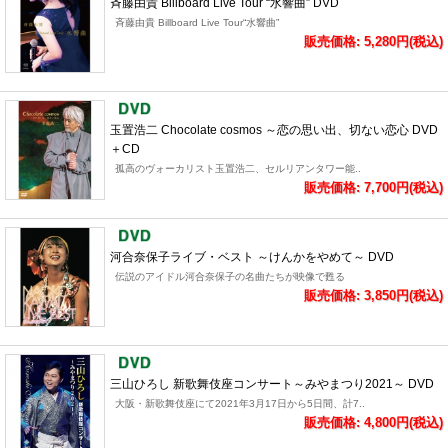
斉藤由貴 Billboard Live Tour “水響曲” DVD
斉藤由貴 Billboard Live Tour“水響曲”
販売価格: 5,280円(税込)
玉置浩二 Chocolate cosmos ～恋の思い出、切ない恋心 DVD
＋CD
孤高のヴォーカリスト玉置浩二、セルリアンタワー能..
販売価格: 7,700円(税込)
河合奈保子ライブ・ベスト ～けんかをやめて～ DVD
伝説のアイドル河合奈保子の名曲たちが映像で甦る
販売価格: 3,850円(税込)
三山ひろし 新歌舞伎座コンサート～みやまつり2021～ DVD
大阪・新歌舞伎座にて2021年3月17日から5日間、計7..
販売価格: 4,800円(税込)