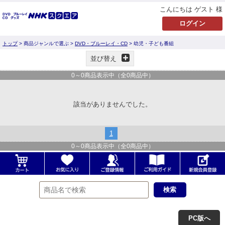
こんにちは ゲスト 様
トップ
> 商品ジャンルで選ぶ >
DVD・ブルーレイ・CD
> 幼児・子ども番組
並び替え
0
～
0
商品表示中（全
0
商品中）
該当がありませんでした。
1
0
～
0
商品表示中（全
0
商品中）
PC版へ