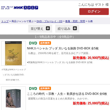
こんにちは ゲスト 様
トップ
> 商品ジャンルで選ぶ >
DVD・ブルーレイ・CD
>
教養・思想・学問
> 仏教
並び替え
絞り込み
1
～
9
商品表示中（全
9
商品中）
NHKスペシャル ブッダ 大いなる旅路 DVD-BOX 全5枚
仏教は、2500年の時を経て、近代化を歩むアジア諸国..
販売価格: 20,900円(税込)
●関連商品/NHKスペシャル ブッダ 大いなる旅路 DVD-BOX 全5枚
※写真はNHKスペシャル ブ
ッダ 大いなる旅路 DVD-
BOX 全5枚です。
こころの時代 ～宗教・人生～ 歎異抄を語る DVD-BOX 全6枚
親鸞聖人の珠玉の言葉をまとめた歎異抄を、わかりや..
販売価格: 25,080円(税込)