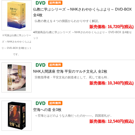
仏教に学ぶシリーズ ～NHKさわやかくらぶより～ DVD-BOX
全4枚
仏教の教えを４つの側面からわかりやすく解説。
販売価格: 16,720円(税込)
●関連商品/仏教に学ぶシリーズ ～NHKさわやかくらぶより～ DVD-BOX 全4枚セ
※写真は仏教に学ぶシリー
ット
ズ ～NHKさわやかくらぶよ
り～ DVD-BOX 全4枚セット
です。
NHK人間講座 空海 平安のマルチ文化人 全2枚
宗教指導者・平安文化の創造者として、死して後も時..
販売価格: 10,340円(税込)
空海への道 全3枚
＜空海とはどのような人物だったのか――。四国巡礼が..
販売価格: 12,540円(税込)