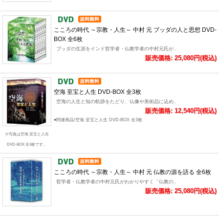
こころの時代 ～宗教・人生～ 中村 元 ブッダの人と思想 DVD-
BOX 全6枚
ブッダの生涯をインド哲学者・仏教学者の中村元氏が..
販売価格: 25,080円(税込)
空海 至宝と人生 DVD-BOX 全3枚
空海の人生と知の軌跡をたどり、仏像や美術品に込め..
販売価格: 12,540円(税込)
●関連商品/空海 至宝と人生 DVD-BOX 全3枚
※写真は空海 至宝と人生
DVD-BOX 全3枚です。
こころの時代 ～宗教・人生～ 中村 元 仏教の源を語る 全6枚
哲学者・仏教学者の中村元氏がわかりやすく「仏教の..
販売価格: 25,080円(税込)