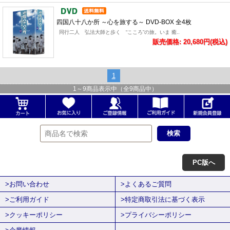
四国八十八か所 ～心を旅する～ DVD-BOX 全4枚
同行二人 弘法大師と歩く “こころ”の旅。いま 癒..
販売価格: 20,680円(税込)
1
1
～
9
商品表示中（全
9
商品中）
PC版へ
>お問い合わせ
>よくあるご質問
>ご利用ガイド
>特定商取引法に基づく表示
>クッキーポリシー
>プライバシーポリシー