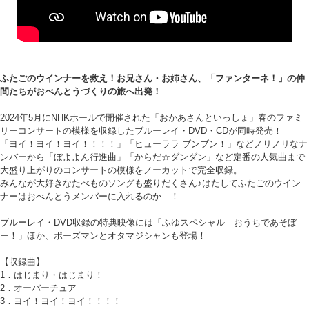
ふたごのウインナーを救え！お兄さん・お姉さん、「ファンターネ！」の仲
間たちがおべんとうづくりの旅へ出発！
2024年5月にNHKホールで開催された「おかあさんといっしょ」春のファミ
リーコンサートの模様を収録したブルーレイ・DVD・CDが同時発売！
「ヨイ！ヨイ！ヨイ！！！！」「ヒューララ ブンブン！」などノリノリなナ
ンバーから「ぼよよん行進曲」「からだ☆ダンダン」など定番の人気曲まで
大盛り上がりのコンサートの模様をノーカットで完全収録。
みんなが大好きなたべものソングも盛りだくさん♪はたしてふたごのウイン
ナーはおべんとうメンバーに入れるのか…！
ブルーレイ・DVD収録の特典映像には「ふゆスペシャル おうちであそぼ
ー！」ほか、ポーズマンとオタマジシャンも登場！
【収録曲】
1．はじまり・はじまり！
2．オーバーチュア
3．ヨイ！ヨイ！ヨイ！！！！