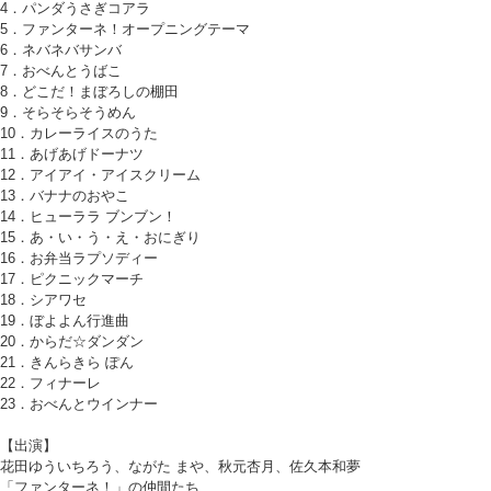
4．パンダうさぎコアラ
5．ファンターネ！オープニングテーマ
6．ネバネバサンバ
7．おべんとうばこ
8．どこだ！まぼろしの棚田
9．そらそらそうめん
10．カレーライスのうた
11．あげあげドーナツ
12．アイアイ・アイスクリーム
13．バナナのおやこ
14．ヒューララ ブンブン！
15．あ・い・う・え・おにぎり
16．お弁当ラプソディー
17．ピクニックマーチ
18．シアワセ
19．ぼよよん行進曲
20．からだ☆ダンダン
21．きんらきら ぽん
22．フィナーレ
23．おべんとウインナー
【出演】
花田ゆういちろう、ながた まや、秋元杏月、佐久本和夢
「ファンターネ！」の仲間たち