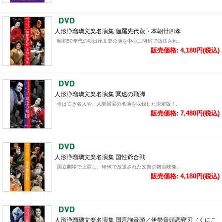
人形浄瑠璃文楽名演集 伽羅先代萩・本朝廿四孝
昭和50年代の朝日座文楽公演を中心にNHKで放送され..
販売価格: 4,180円(税込)
人形浄瑠璃文楽名演集 冥途の飛脚
今は亡き名人や、人間国宝の名演を収録した決定版！..
販売価格: 7,480円(税込)
人形浄瑠璃文楽名演集 国性爺合戦
国立劇場で上演し、NHKで放送された文楽の舞台映像..
販売価格: 4,180円(税込)
人形浄瑠璃文楽名演集 国言詢音頭／伊勢音頭恋寝刃（くにこ