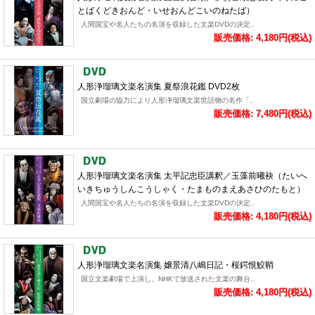
とばくどきおんど・いせおんどこいのねたば）
人間国宝や名人たちの名演を収録した文楽DVDの決定..
販売価格: 4,180円(税込)
人形浄瑠璃文楽名演集 夏祭浪花鑑 DVD2枚
国立劇場の協力により人形浄瑠璃文楽世話物の名作「..
販売価格: 7,480円(税込)
人形浄瑠璃文楽名演集 太平記忠臣講釈／玉藻前曦袂（たいへ
いきちゅうしんこうしゃく・たまものまえあさひのたもと）
人間国宝や名人たちの名演を収録した文楽DVDの決定..
販売価格: 4,180円(税込)
人形浄瑠璃文楽名演集 嬢景清八嶋日記・桜鍔恨鮫鞘
国立文楽劇場で上演し、NHKで放送された文楽の舞台..
販売価格: 4,180円(税込)