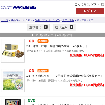
こんにちは ゲスト 様
トップ
> 商品ジャンルで選ぶ >
DVD・ブルーレイ・CD
>
音楽・舞台
> 能・狂言・文楽
並び替え
絞り込み
1
～
20
商品表示中（全
35
商品中）
CD 津軽三味線 高橋竹山の世界 全5枚セット
世代を超えすべての聴衆に感動を与え続ける竹山の至..
販売価格: 10,475円(税込)
CDｰBOX 由紀さおり・安田祥子 童謡愛唱歌全集 全5枚セット
歌い継がれる童謡・愛唱歌を2人の息の合った歌声で..
販売価格: 11,000円(税込)