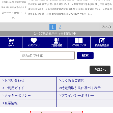
※写真は人形浄瑠璃文楽名
楽名演集 通し狂言 妹背山婦女庭訓 Vol.2、人形浄瑠璃文楽名演集 通し狂言 妹背山
演集 通し狂言 妹背山婦女庭
婦女庭訓 Vol.3、人形浄瑠璃文楽名演集 通し狂言 妹背山婦女庭訓 Vol.4、人形浄瑠
訓 DVD-BOX 全5枚＋C...で
璃文楽名演集 通し狂言 妹背山婦女庭訓 DVD-BOX 全5枚＋C...
す。
1
2
次へ
1
～
20
商品表示中（全
35
商品中）
PC版へ
>お問い合わせ
>よくあるご質問
>ご利用ガイド
>特定商取引法に基づく表示
>クッキーポリシー
>プライバシーポリシー
>企業情報