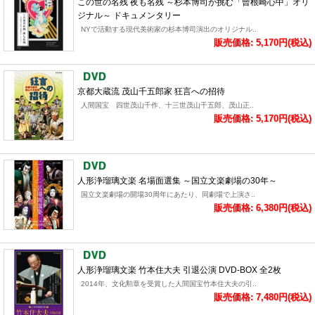
この世の名残 夜も名残 ～杉本博司が挑む「曾根崎心中」オリ
ジナル～ ドキュメンタリー
NYで活動する現代美術家の杉本博司演出のオリジナル..
販売価格: 5,170円(税込)
京都大蔵流 茂山千五郎家 狂言への招待
人間国宝 四世茂山千作、十三世茂山千五郎、茂山正..
販売価格: 5,170円(税込)
人形浄瑠璃文楽 名場面選集 ～国立文楽劇場の30年～
国立文楽劇場の開場30周年にあたり、同劇場で上演さ..
販売価格: 6,380円(税込)
人形浄瑠璃文楽 竹本住大夫 引退公演 DVD-BOX 全2枚
2014年、文化勲章を受賞した人間国宝竹本住大夫の引..
販売価格: 7,480円(税込)