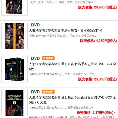
文楽三大名作のひとつ「義経千本桜」完全収録が実現！
販売価格: 20,680円(税込)
人形浄瑠璃文楽名演集 艶容女舞衣・染模様妹背門松
昭和50年代の朝日座文楽公演を中心にNHKで放送され..
販売価格: 4,180円(税込)
人形浄瑠璃文楽名演集 通し狂言 仮名手本忠臣蔵 DVD-BOX 全
6枚
NHKと国立劇場の協力により文楽三大名作がついに完..
販売価格: 25,300円(税込)
人形浄瑠璃文楽名演集 通し狂言 妹背山婦女庭訓 DVD-BOX 全
5枚＋CD1枚
NHKと国立劇場の協力により人形浄瑠璃文楽名作の一..
販売価格: 5,170円(税込)～
●関連商品/人形浄瑠璃文楽名演集 通し狂言 妹背山婦女庭訓 Vol.1、人形浄瑠璃文