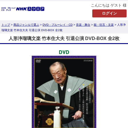
こんにちは ゲスト 様
トップ
>
商品ジャンルで選ぶ
>
DVD・ブルーレイ・CD
>
音楽・舞台
>
能・狂言・文楽
> 人形浄
瑠璃文楽 竹本住大夫 引退公演 DVD-BOX 全2枚
人形浄瑠璃文楽 竹本住大夫 引退公演 DVD-BOX 全2枚