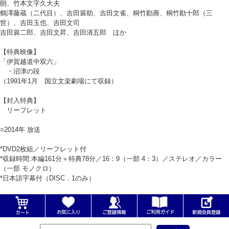
朗、竹本文字久大夫
鶴澤藤蔵（二代目）、吉田簑助、吉田文雀、桐竹勘壽、桐竹勘十郎（三
世）、吉田玉也、吉田文司
吉田簑二郎、吉田文昇、吉田清五郎 ほか
【特典映像】
「伊賀越道中双六」
・沼津の段
（1991年1月 国立文楽劇場にて収録）
【封入特典】
リーフレット
○2014年 放送
*DVD2枚組／リーフレット付
*収録時間:本編161分＋特典78分／16：9（一部 4：3）／ステレオ／カラー
（一部 モノクロ）
*日本語字幕付（DISC．1のみ）