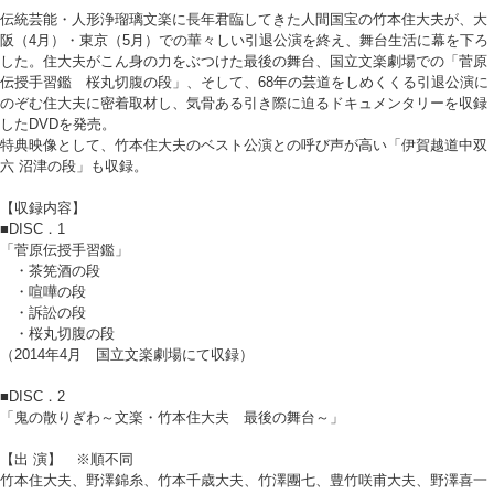
伝統芸能・人形浄瑠璃文楽に長年君臨してきた人間国宝の竹本住大夫が、大
阪（4月）・東京（5月）での華々しい引退公演を終え、舞台生活に幕を下ろ
した。住大夫がこん身の力をぶつけた最後の舞台、国立文楽劇場での「菅原
伝授手習鑑 桜丸切腹の段」、そして、68年の芸道をしめくくる引退公演に
のぞむ住大夫に密着取材し、気骨ある引き際に迫るドキュメンタリーを収録
したDVDを発売。
特典映像として、竹本住大夫のベスト公演との呼び声が高い「伊賀越道中双
六 沼津の段」も収録。
【収録内容】
■DISC．1
「菅原伝授手習鑑」
・茶筅酒の段
・喧嘩の段
・訴訟の段
・桜丸切腹の段
（2014年4月 国立文楽劇場にて収録）
■DISC．2
「鬼の散りぎわ～文楽・竹本住大夫 最後の舞台～」
【出 演】 ※順不同
竹本住大夫、野澤錦糸、竹本千歳大夫、竹澤團七、豊竹咲甫大夫、野澤喜一