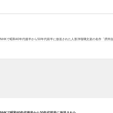
NHKで昭和40年代後半から50年代前半に放送された人形浄瑠璃文楽の名作「摂
NHKで昭和40年代後半から50年代前半に放送された