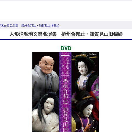
瑠璃文楽名演集 摂州合邦辻・加賀見山旧錦絵
人形浄瑠璃文楽名演集 摂州合邦辻・加賀見山旧錦絵