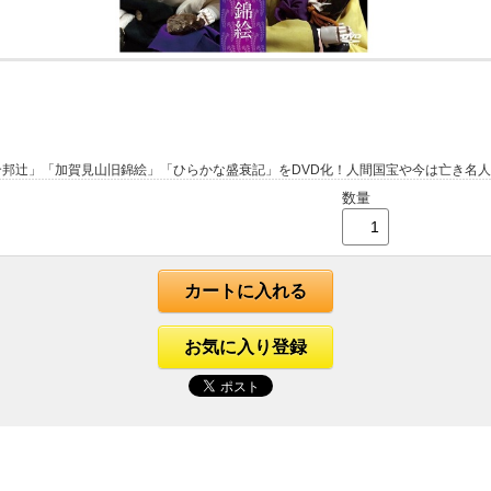
州合邦辻」「加賀見山旧錦絵」「ひらかな盛衰記」をDVD化！人間国宝や今は亡き名
数量
カートに入れる
お気に入り登録