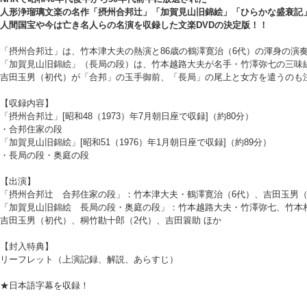
人形浄瑠璃文楽の名作「摂州合邦辻」「加賀見山旧錦絵」「ひらかな盛衰記」
人間国宝や今は亡き名人らの名演を収録した文楽DVDの決定版！！
「摂州合邦辻」は、竹本津大夫の熱演と86歳の鶴澤寛治（6代）の渾身の演
「加賀見山旧錦絵」（長局の段）は、竹本越路大夫が名手・竹澤弥七の三味
吉田玉男（初代）が「合邦」の玉手御前、「長局」の尾上と女方を遣うのも
【収録内容】
「摂州合邦辻」[昭和48（1973）年7月朝日座で収録]（約80分）
・合邦住家の段
「加賀見山旧錦絵」[昭和51（1976）年1月朝日座で収録]（約89分）
・長局の段・奥庭の段
【出演】
「摂州合邦辻 合邦住家の段」：竹本津大夫・鶴澤寛治（6代）、吉田玉男（
「加賀見山旧錦絵 長局の段・奥庭の段」：竹本越路大夫・竹澤弥七、竹本
吉田玉男（初代）、桐竹勘十郎（2代）、吉田簑助 ほか
【封入特典】
リーフレット（上演記録、解説、あらすじ）
★日本語字幕を収録！