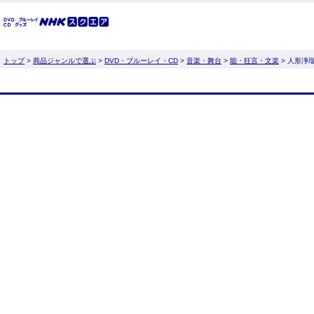
トップ
>
商品ジャンルで選ぶ
>
DVD・ブルーレイ・CD
>
音楽・舞台
>
能・狂言・文楽
> 人形浄