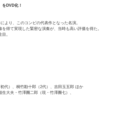
をDVD化！
奏により、このコンビの代表作となった名演。
線を得て実現した緊密な演奏が、当時も高い評価を得た。
注目。
初代）、桐竹勘十郎（2代）、吉田玉五郎 ほか
相生大夫・竹澤團二郎（現・竹澤團七）、