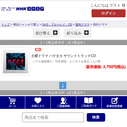
こんにちは ゲスト 様
トップ
> 商品ジャンルで選ぶ >
DVD・ブルーレイ・CD
>
国内ドラマ
> 現代ドラマ
並び替え
絞り込み
1
～
1
商品表示中（全
1
商品中）
土曜ドラマ ハゲタカ サウンドトラックCD
バブル崩壊後の「日本買収」ビジネスを巡る二人の男..
販売価格: 2,750円(税込)
1
1
～
1
商品表示中（全
1
商品中）