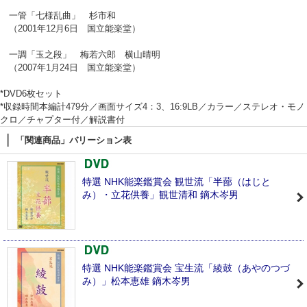
一管「七様乱曲」 杉市和
（2001年12月6日 国立能楽堂）
一調「玉之段」 梅若六郎 横山晴明
（2007年1月24日 国立能楽堂）
*DVD6枚セット
*収録時間本編計479分／画面サイズ4：3、16:9LB／カラー／ステレオ・モノ
クロ／チャプター付／解説書付
「関連商品」バリーション表
特選 NHK能楽鑑賞会 観世流「半蔀（はじと
み）・立花供養」観世清和 鏑木岑男
特選 NHK能楽鑑賞会 宝生流「綾鼓（あやのつづ
み）」松本恵雄 鏑木岑男