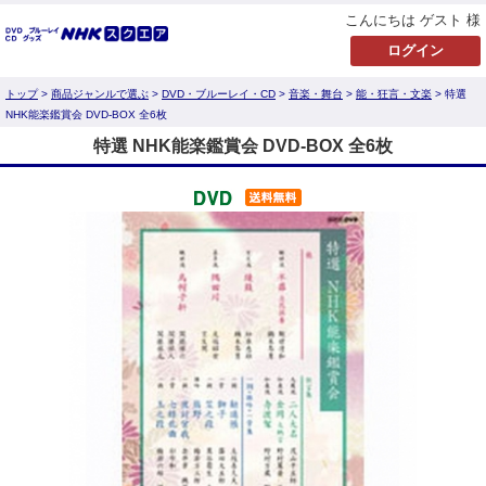
こんにちは ゲスト 様
トップ
>
商品ジャンルで選ぶ
>
DVD・ブルーレイ・CD
>
音楽・舞台
>
能・狂言・文楽
> 特選
NHK能楽鑑賞会 DVD-BOX 全6枚
特選 NHK能楽鑑賞会 DVD-BOX 全6枚