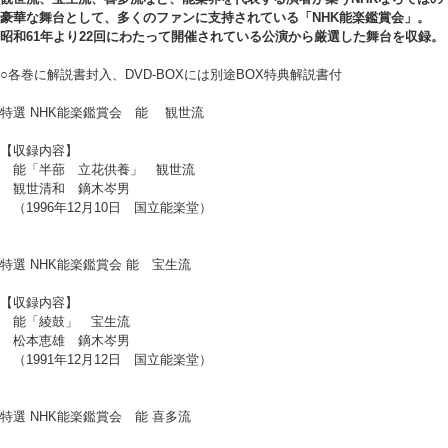
豪華な舞台として、多くのファンに支持されている「NHK能楽鑑賞会」。
昭和61年より22回にわたって開催されている公演から厳選した舞台を収録。
○各巻に解説書封入、DVD-BOXには別途BOX特典解説書付
特選 NHK能楽鑑賞会 能 観世流
【収録内容】
能「半蔀 立花供養」 観世流
観世清和 鏑木岑男
（1996年12月10日 国立能楽堂）
特選 NHK能楽鑑賞会 能 宝生流
【収録内容】
能「綾鼓」 宝生流
松本恵雄 鏑木岑男
（1991年12月12日 国立能楽堂）
特選 NHK能楽鑑賞会 能 喜多流