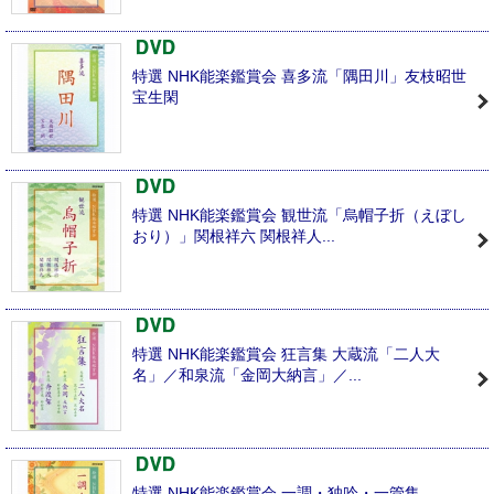
特選 NHK能楽鑑賞会 喜多流「隅田川」友枝昭世
宝生閑
特選 NHK能楽鑑賞会 観世流「烏帽子折（えぼし
おり）」関根祥六 関根祥人...
特選 NHK能楽鑑賞会 狂言集 大蔵流「二人大
名」／和泉流「金岡大納言」／...
特選 NHK能楽鑑賞会 一調・独吟・一管集