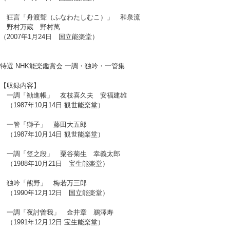
狂言「舟渡聟（ふなわたしむこ）」 和泉流
野村万蔵 野村萬
（2007年1月24日 国立能楽堂）
特選 NHK能楽鑑賞会 一調・独吟・一管集
【収録内容】
一調「勧進帳」 友枝喜久夫 安福建雄
（1987年10月14日 観世能楽堂）
一管「獅子」 藤田大五郎
（1987年10月14日 観世能楽堂）
一調「笠之段」 粟谷菊生 幸義太郎
（1988年10月21日 宝生能楽堂）
独吟「熊野」 梅若万三郎
（1990年12月12日 国立能楽堂）
一調「夜討曽我」 金井章 鵜澤寿
（1991年12月12日 宝生能楽堂）