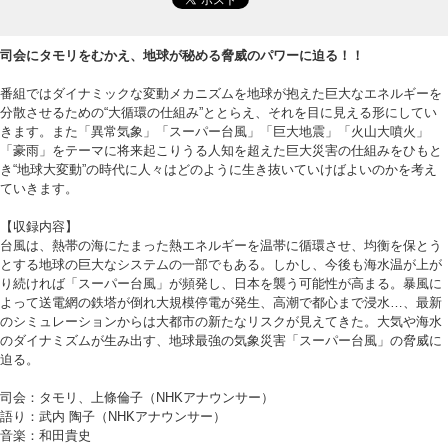
司会にタモリをむかえ、地球が秘める脅威のパワーに迫る！！
番組ではダイナミックな変動メカニズムを地球が抱えた巨大なエネルギーを
分散させるための“大循環の仕組み”ととらえ、それを目に見える形にしてい
きます。また「異常気象」「スーパー台風」「巨大地震」「火山大噴火」
「豪雨」をテーマに将来起こりうる人知を超えた巨大災害の仕組みをひもと
き“地球大変動”の時代に人々はどのように生き抜いていけばよいのかを考え
ていきます。
【収録内容】
台風は、熱帯の海にたまった熱エネルギーを温帯に循環させ、均衡を保とう
とする地球の巨大なシステムの一部でもある。しかし、今後も海水温が上が
り続ければ「スーパー台風」が頻発し、日本を襲う可能性が高まる。暴風に
よって送電網の鉄塔が倒れ大規模停電が発生、高潮で都心まで浸水…、最新
のシミュレーションからは大都市の新たなリスクが見えてきた。大気や海水
のダイナミズムが生み出す、地球最強の気象災害「スーパー台風」の脅威に
迫る。
司会：タモリ、上條倫子（NHKアナウンサー）
語り：武内 陶子（NHKアナウンサー）
音楽：和田貴史