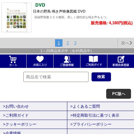
日本の野鳥 鳴き声映像図鑑 DVD
収録野鳥数２６０種類。美しく個性的な鳴き声をもつ..
販売価格: 4,180円(税込)
1
2
3
次へ
1
～
20
商品表示中（全
45
商品中）
PC版へ
>お問い合わせ
>よくあるご質問
>ご利用ガイド
>特定商取引法に基づく表示
>クッキーポリシー
>プライバシーポリシー
>企業情報