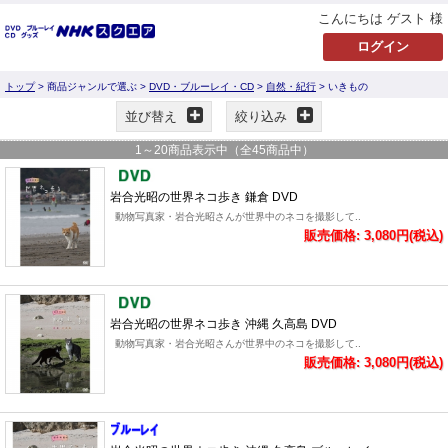
こんにちは ゲスト 様
トップ
> 商品ジャンルで選ぶ >
DVD・ブルーレイ・CD
>
自然・紀行
> いきもの
並び替え
絞り込み
1
～
20
商品表示中（全
45
商品中）
岩合光昭の世界ネコ歩き 鎌倉 DVD
動物写真家・岩合光昭さんが世界中のネコを撮影して..
販売価格: 3,080円(税込)
岩合光昭の世界ネコ歩き 沖縄 久高島 DVD
動物写真家・岩合光昭さんが世界中のネコを撮影して..
販売価格: 3,080円(税込)