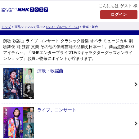
こんにちは ゲスト 様
トップ
> 商品ジャンルで選ぶ >
DVD・ブルーレイ・CD
> 音楽・舞台
演歌 歌謡曲 ライブ コンサート クラシック音楽 オペラ ミュージカル 劇
歌舞伎 能 狂言 文楽 その他の伝統芸能の品揃え日本一！。商品点数4000
アイテム～。「NHKエンタープライズDVDキャラクターグッズオンライ
ンショップ」お買い物毎にポイントが貯まります。
演歌・歌謡曲
ライブ、コンサート