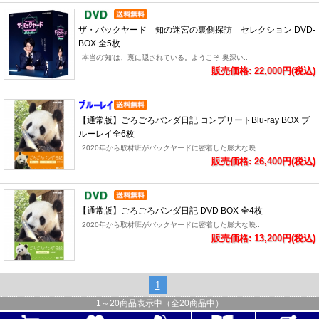
ザ・バックヤード 知の迷宮の裏側探訪 セレクション DVD-
BOX 全5枚
本当の'知'は、裏に隠されている。ようこそ 奥深い..
販売価格: 22,000円(税込)
【通常版】ごろごろパンダ日記 コンプリートBlu-ray BOX ブ
ルーレイ全6枚
2020年から取材班がバックヤードに密着した膨大な映..
販売価格: 26,400円(税込)
【通常版】ごろごろパンダ日記 DVD BOX 全4枚
2020年から取材班がバックヤードに密着した膨大な映..
販売価格: 13,200円(税込)
1
1
～
20
商品表示中（全
20
商品中）