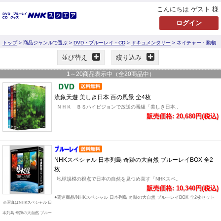
こんにちは ゲスト 様
トップ
> 商品ジャンルで選ぶ >
DVD・ブルーレイ・CD
>
ドキュメンタリー
> ネイチャー・動物
並び替え
絞り込み
1
～
20
商品表示中（全
20
商品中）
流象天遊 美しき日本 百の風景 全4枚
ＮＨＫ ＢＳハイビジョンで放送の番組「美しき日本..
販売価格: 20,680円(税込)
NHKスペシャル 日本列島 奇跡の大自然 ブルーレイBOX 全2
枚
地球規模の視点で日本の自然を見つめ直す「NHKスペ..
販売価格: 10,340円(税込)
●関連商品/NHKスペシャル 日本列島 奇跡の大自然 ブルーレイBOX 全2枚セット
※写真はNHKスペシャル 日
本列島 奇跡の大自然 ブルー