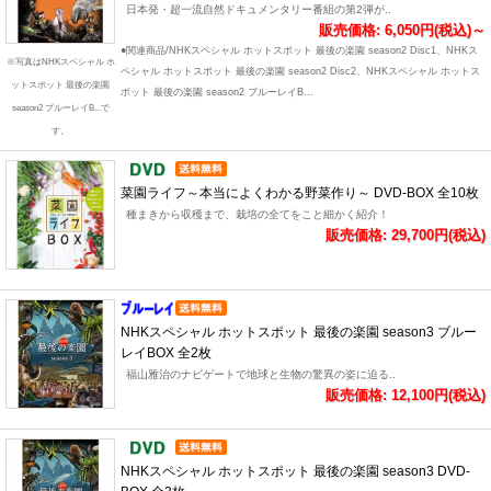
日本発・超一流自然ドキュメンタリー番組の第2弾が..
販売価格: 6,050円(税込)～
●関連商品/NHKスペシャル ホットスポット 最後の楽園 season2 Disc1、NHKス
※写真はNHKスペシャル ホ
ペシャル ホットスポット 最後の楽園 season2 Disc2、NHKスペシャル ホットス
ットスポット 最後の楽園
ポット 最後の楽園 season2 ブルーレイB...
season2 ブルーレイB...で
す。
菜園ライフ～本当によくわかる野菜作り～ DVD-BOX 全10枚
種まきから収穫まで、栽培の全てをこと細かく紹介！
販売価格: 29,700円(税込)
NHKスペシャル ホットスポット 最後の楽園 season3 ブルー
レイBOX 全2枚
福山雅治のナビゲートで地球と生物の驚異の姿に迫る..
販売価格: 12,100円(税込)
NHKスペシャル ホットスポット 最後の楽園 season3 DVD-