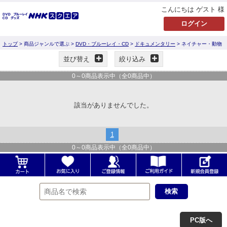
こんにちは ゲスト 様
トップ
> 商品ジャンルで選ぶ >
DVD・ブルーレイ・CD
>
ドキュメンタリー
> ネイチャー・動物
並び替え
絞り込み
0
～
0
商品表示中（全
0
商品中）
該当がありませんでした。
1
0
～
0
商品表示中（全
0
商品中）
PC版へ