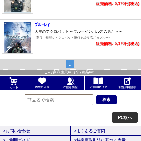
販売価格: 5,170円(税込)
天空のアクロバット ～ブルーインパルスの男たち～
高度で華麗なアクロバット飛行を繰り広げるブルーイ..
販売価格: 5,170円(税込)
1
1
～
7
商品表示中（全
7
商品中）
PC版へ
>お問い合わせ
>よくあるご質問
>ご利用ガイド
>特定商取引法に基づく表示