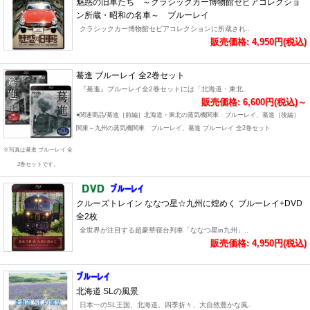
魅惑の旧車たち ～クラシックカー博物館セピアコレクショ
ン所蔵・昭和の名車～ ブルーレイ
クラシックカー博物館セピアコレクションに所蔵され..
販売価格: 4,950円(税込)
驀進 ブルーレイ 全2巻セット
『驀進』ブルーレイ全2巻セットには「北海道・東北..
販売価格: 6,600円(税込)～
●関連商品/驀進［前編］北海道・東北の蒸気機関車 ブルーレイ、驀進［後編］
関東～九州の蒸気機関車 ブルーレイ、驀進 ブルーレイ 全2巻セット
※写真は驀進 ブルーレイ 全
2巻セットです。
クルーズトレイン ななつ星☆九州に煌めく ブルーレイ+DVD
全2枚
全世界が注目する超豪華寝台列車「ななつ星in九州」..
販売価格: 4,950円(税込)
北海道 SLの風景
日本一のSL王国、北海道。四季折々、大自然豊かな風..