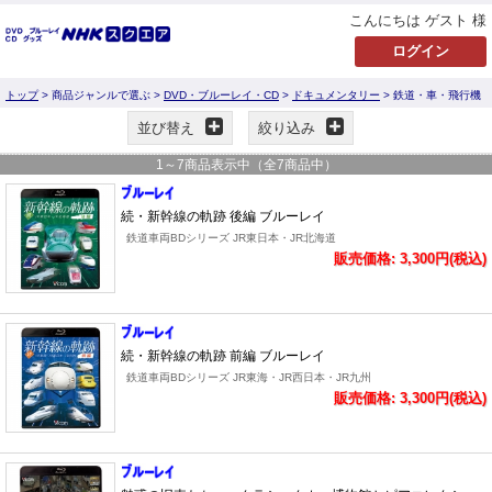
こんにちは ゲスト 様
トップ
> 商品ジャンルで選ぶ >
DVD・ブルーレイ・CD
>
ドキュメンタリー
> 鉄道・車・飛行機
並び替え
絞り込み
1
～
7
商品表示中（全
7
商品中）
続・新幹線の軌跡 後編 ブルーレイ
鉄道車両BDシリーズ JR東日本・JR北海道
販売価格: 3,300円(税込)
続・新幹線の軌跡 前編 ブルーレイ
鉄道車両BDシリーズ JR東海・JR西日本・JR九州
販売価格: 3,300円(税込)