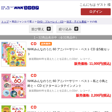
こんにちは ゲスト 様
トップ
> 商品ジャンルで選ぶ >
DVD・ブルーレイ・CD
>
幼児・子ども番組
> その他
並び替え
絞り込み
1
～
32
商品表示中（全
32
商品中）
NHKみんなのうた 60 アニバーサリー・ベスト CD 全5枚セッ
ト
放送開始60年を迎えたことを記念したCDが、レコード..
販売価格: 11,000円(税込)
NHKみんなのうた 60 アニバーサリー・ベスト～私と小鳥と
鈴と～ CD ビクターエンタテインメント
放送開始60年を迎えたことを記念したCDが、レコード..
販売価格: 2,200円(税込)