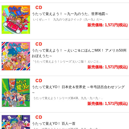
うたって覚えよう！ ～九一九のうた、世界地図～
いくぜぃ～！ 九九のつぎはクイック（九一九）だー..
販売価格: 1,571円(税込)
うたって覚えよう！ ～えいご＆にほんごMIX！ アメリカ50州
おぼえうた～
“うたって覚えよう！シリーズ”えいご版！ えいごと..
販売価格: 1,571円(税込)
うたって覚えYO！ 日本史＆世界史 ～年号語呂合わせソング
～
うたって覚えよう！シリーズ第4弾。九九・九一九・..
販売価格: 1,571円(税込)
うたって覚えYO！ 百人一首