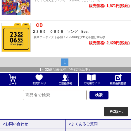
うたって覚えよう！シリーズ第4弾。九九・九一九・..
販売価格: 1,571円(税込)
２３５５ ０６５５ ソング Best
豪華アーティスト参加！<br>NHKにCD化を望む声が多..
販売価格: 2,420円(税込)
1
1
～
32
商品表示中（全
32
商品中）
PC版へ
>お問い合わせ
>よくあるご質問