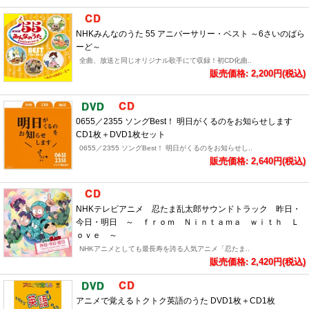
NHKみんなのうた 55 アニバーサリー・ベスト ～6さいのばら
ーど～
全曲、放送と同じオリジナル歌手にて収録！初CD化曲..
販売価格: 2,200円(税込)
0655／2355 ソングBest！ 明日がくるのをお知らせします
CD1枚＋DVD1枚セット
0655／2355 ソングBest！ 明日がくるのをお知らせし..
販売価格: 2,640円(税込)
NHKテレビアニメ 忍たま乱太郎サウンドトラック 昨日・
今日・明日 ～ ｆｒｏｍ Ｎｉｎｔａｍａ ｗｉｔｈ Ｌ
ｏｖｅ ～
NHKアニメとしても最長寿を誇る人気アニメ「忍たま..
販売価格: 2,420円(税込)
アニメで覚えるトクトク英語のうた DVD1枚＋CD1枚