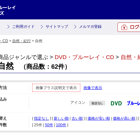
ご利用ガイド
サイトマップ
メルマガ登録
・CD
>
自然・紀行
> 自然
商品ジャンルで選ぶ >
DVD・ブルーレイ・CD
>
自然・
自然
（商品数：62件）
方法
画像プラス説明文で表示
画像で表示
込み
アイコン
替え
[
指定なし
] [
新しい順
|
古い順
] [
価格が安い順
|
価格が高い順
] [
件数
[ 
25件
 | 
50件
 | 
100件
 ]