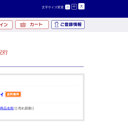
大
中
文字サイズ変更
小
紀行
商品名順
] [ 売れ筋順 ]