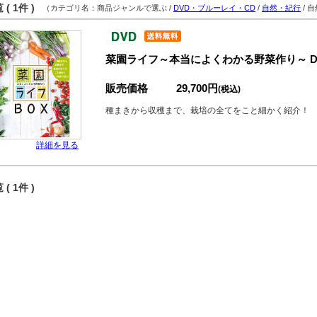
( 1件 )
（カテゴリ名：商品ジャンルで選ぶ /
DVD・ブルーレイ・CD
/
自然・紀行
/ 
菜園ライフ～本当によくわかる野菜作り～ DVD
販売価格
29,700円
(税込)
種まきから収穫まで、栽培の全てをこと細かく紹介！
詳細を見る
( 1件 )