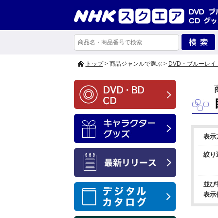
トップ
> 商品ジャンルで選ぶ >
DVD・ブルーレイ
表示
絞り
並び
表示