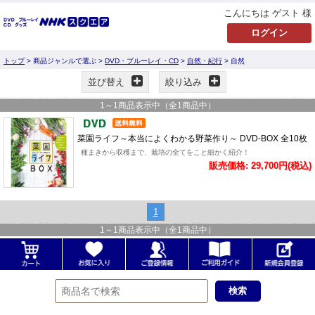
こんにちは ゲスト 様
トップ
> 商品ジャンルで選ぶ >
DVD・ブルーレイ・CD
>
自然・紀行
> 自然
並び替え
絞り込み
1
～
1
商品表示中（全
1
商品中）
菜園ライフ～本当によくわかる野菜作り～ DVD-BOX 全10枚
種まきから収穫まで、栽培の全てをこと細かく紹介！
販売価格: 29,700円(税込)
1
1
～
1
商品表示中（全
1
商品中）