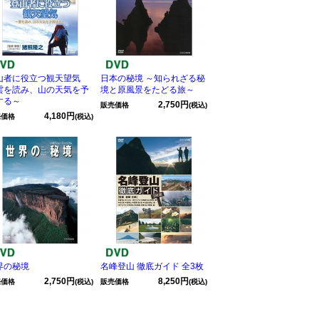
山者に役立つ観天望気
日本の秘境 ～知られざる秘
雲を読み、山の天気を予
境と原風景をたどる旅～
する～
2,750円
販売価格
(税込)
4,180円
売価格
(税込)
界の秘境
名峰登山 徹底ガイド 全3枚
2,750円
8,250円
売価格
(税込)
販売価格
(税込)