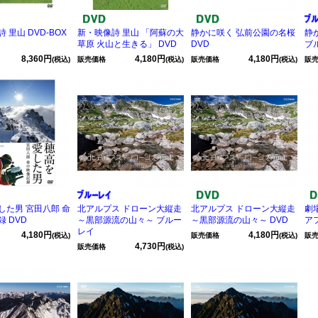
 里山 DVD-BOX
新・映像詩 里山 「阿蘇の大
静かに咲く 弘前公園の名桜
静
草原 火山と生きる」 DVD
DVD
ブ
8,360円
4,180円
4,180円
(税込)
販売価格
(税込)
販売価格
(税込)
販
した男 宮田八郎 命
北アルプス ドローン大縦走
北アルプス ドローン大縦走
劇
 DVD
～黒部源流の山々～ ブルー
～黒部源流の山々～ DVD
ア
レイ
4,180円
4,180円
(税込)
販売価格
(税込)
販
4,730円
販売価格
(税込)