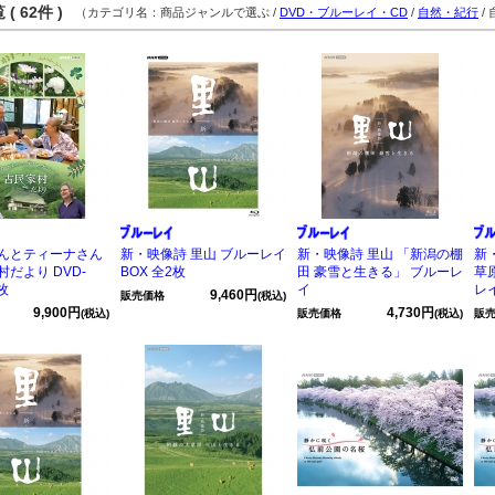
( 62件 )
（カテゴリ名：商品ジャンルで選ぶ /
DVD・ブルーレイ・CD
/
自然・紀行
/
んとティーナさん
新・映像詩 里山 ブルーレイ
新・映像詩 里山 「新潟の棚
新
だより DVD-
BOX 全2枚
田 豪雪と生きる」 ブルーレ
草
枚
イ
レ
9,460円
販売価格
(税込)
9,900円
4,730円
(税込)
販売価格
(税込)
販