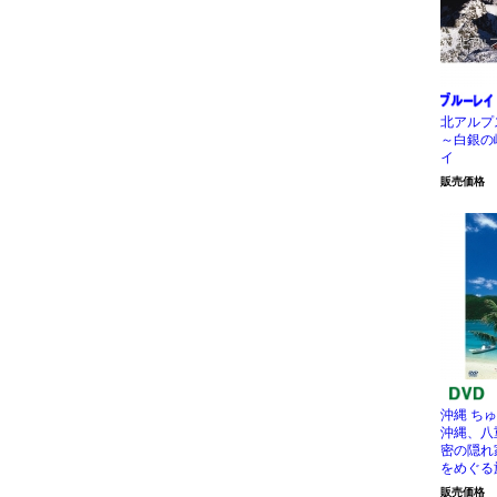
北アルプ
～白銀の
イ
販売価格
沖縄 ち
沖縄、八
密の隠れ
をめぐる
販売価格