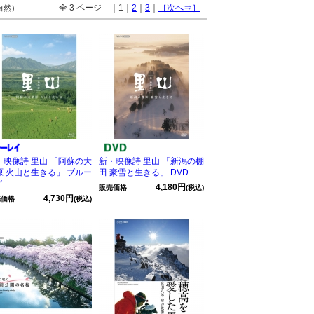
全 3 ページ ｜1｜
2
｜
3
｜
［次へ⇒］
 自然）
・映像詩 里山 「阿蘇の大
新・映像詩 里山 「新潟の棚
原 火山と生きる」 ブルー
田 豪雪と生きる」 DVD
イ
4,180円
販売価格
(税込)
4,730円
売価格
(税込)