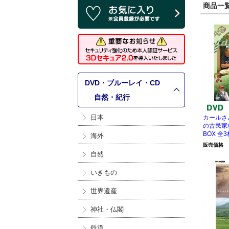
商品一覧 
DVD・ブルーレイ・CD
>
自然・紀行
日本
カールさ
の古民家村
BOX 全3
海外
販売価格
自然
いきもの
世界遺産
神社・仏閣
鉄道