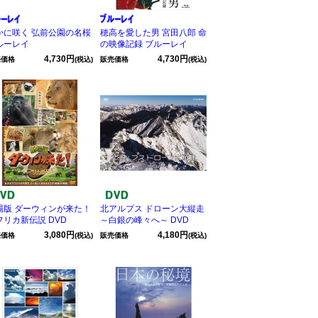
かに咲く 弘前公園の名桜
穂高を愛した男 宮田八郎 命
ルーレイ
の映像記録 ブルーレイ
4,730円
4,730円
売価格
(税込)
販売価格
(税込)
場版 ダーウィンが来た！
北アルプス ドローン大縦走
フリカ新伝説 DVD
～白銀の峰々へ～ DVD
3,080円
4,180円
売価格
(税込)
販売価格
(税込)