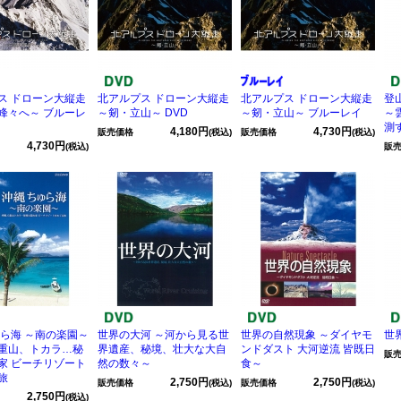
ス ドローン大縦走
北アルプス ドローン大縦走
北アルプス ドローン大縦走
登
峰々へ～ ブルーレ
～剱・立山～ DVD
～剱・立山～ ブルーレイ
～
測
4,180円
4,730円
販売価格
(税込)
販売価格
(税込)
4,730円
(税込)
販
ゅら海 ～南の楽園～
世界の大河 ～河から見る世
世界の自然現象 ～ダイヤモ
世
重山、トカラ…秘
界遺産、秘境、壮大な大自
ンドダスト 大河逆流 皆既日
販
家 ビーチリゾート
然の数々～
食～
旅
2,750円
2,750円
販売価格
(税込)
販売価格
(税込)
2,750円
(税込)