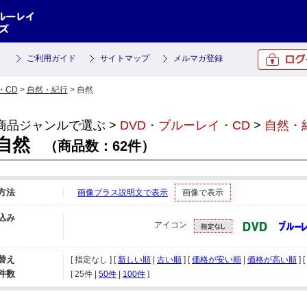
ご利用ガイド
サイトマップ
メルマガ登録
・CD
>
自然・紀行
> 自然
商品ジャンルで選ぶ >
DVD・ブルーレイ・CD
>
自然・
自然
（商品数：62件）
方法
画像プラス説明文で表示
画像で表示
込み
アイコン
替え
[ 指定なし ] [
新しい順
|
古い順
] [
価格が安い順
|
価格が高い順
] [
件数
[ 
25件
 | 
50件
 | 
100件
 ]