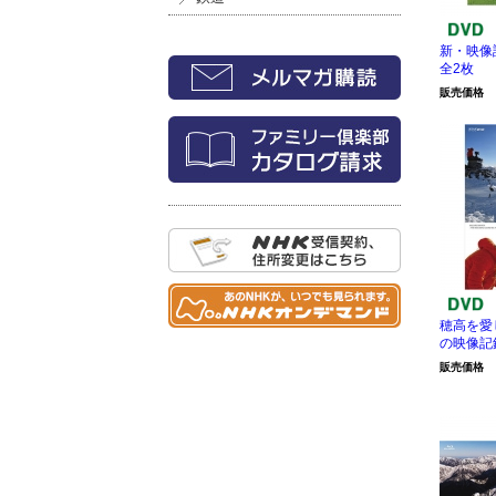
新・映像詩
全2枚
販売価格
穂高を愛
の映像記録
販売価格