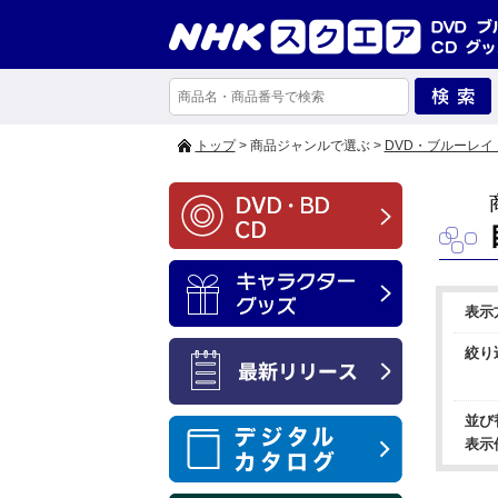
トップ
> 商品ジャンルで選ぶ >
DVD・ブルーレイ
表示
絞り
並び
表示