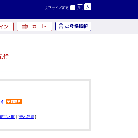
大
中
文字サイズ変更
小
紀行
商品名順
] [
売れ筋順
]